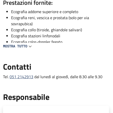
Descrizione
Prestazioni fornite:
Ecografia addome superiore e completo
Ecografia reni, vescica e prostata (solo per via
sovrapubica)
Ecografia collo (tiroide, ghiandole salivari)
Ecografia stazioni linfonodali
Ecografia color-doppler fegato
MOSTRA TUTTO
Ecografia color Doppler vascolare (solo per pazienti
ricoverati)
Contatti
Tel.
051 2142913
dal lunedì al giovedì, dalle 8.30 alle 9.30
Responsabile