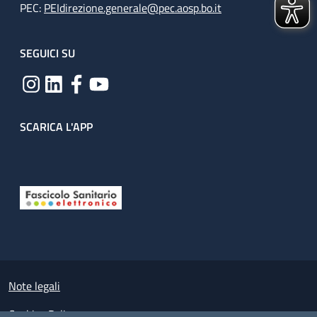
PEC:
PEIdirezione.generale@pec.aosp.bo.it
SEGUICI SU
SCARICA L'APP
Useful links section
Small prints
Note legali
Cookies Policy