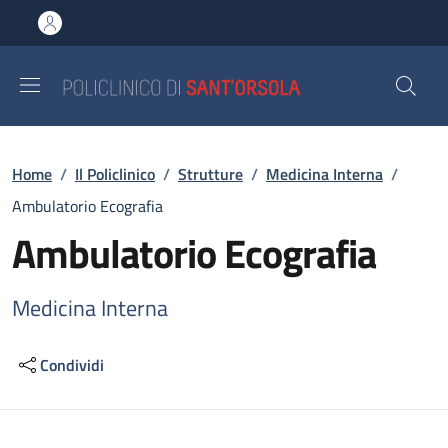
Salta al contenuto principale
Skip to footer content
Briciole di pane
Home
/
Il Policlinico
/
Strutture
/
Medicina Interna
/
Ambulatorio Ecografia
Ambulatorio Ecografia
Medicina Interna
Condividi