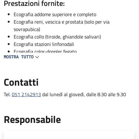
Descrizione
Prestazioni fornite:
Ecografia addome superiore e completo
Ecografia reni, vescica e prostata (solo per via
sovrapubica)
Ecografia collo (tiroide, ghiandole salivari)
Ecografia stazioni linfonodali
Ecografia color-doppler fegato
MOSTRA TUTTO
Ecografia color Doppler vascolare (solo per pazienti
ricoverati)
Contatti
Tel.
051 2142913
dal lunedì al giovedì, dalle 8.30 alle 9.30
Responsabile