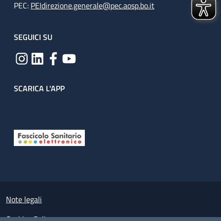
PEC:
PEIdirezione.generale@pec.aosp.bo.it
SEGUICI SU
SCARICA L'APP
Useful links section
Small prints
Note legali
Cookies Policy