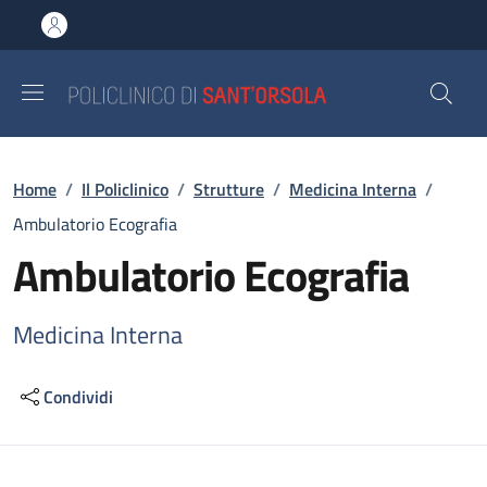
Salta al contenuto principale
Skip to footer content
Briciole di pane
Home
/
Il Policlinico
/
Strutture
/
Medicina Interna
/
Ambulatorio Ecografia
Ambulatorio Ecografia
Medicina Interna
Condividi