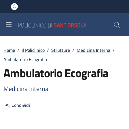
Salta al contenuto principale
Skip to footer content
Briciole di pane
Home
/
Il Policlinico
/
Strutture
/
Medicina Interna
/
Ambulatorio Ecografia
Ambulatorio Ecografia
Medicina Interna
Condividi