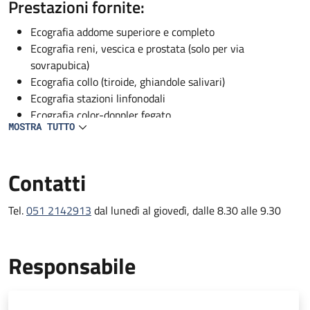
Descrizione
Prestazioni fornite:
Ecografia addome superiore e completo
Ecografia reni, vescica e prostata (solo per via
sovrapubica)
Ecografia collo (tiroide, ghiandole salivari)
Ecografia stazioni linfonodali
Ecografia color-doppler fegato
MOSTRA TUTTO
Ecografia color Doppler vascolare (solo per pazienti
ricoverati)
Contatti
Tel.
051 2142913
dal lunedì al giovedì, dalle 8.30 alle 9.30
Responsabile