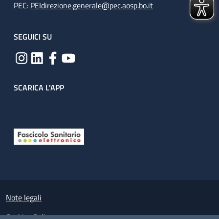
PEC:
PEIdirezione.generale@pec.aosp.bo.it
SEGUICI SU
SCARICA L'APP
Useful links section
Small prints
Note legali
Cookies Policy