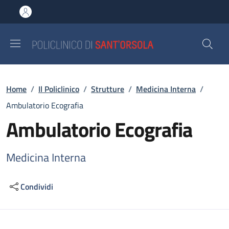
Salta al contenuto principale
Skip to footer content
Briciole di pane
Home
/
Il Policlinico
/
Strutture
/
Medicina Interna
/
Ambulatorio Ecografia
Ambulatorio Ecografia
Medicina Interna
Condividi