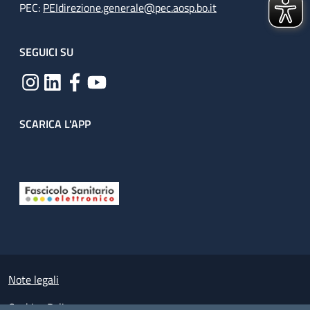
PEC:
PEIdirezione.generale@pec.aosp.bo.it
SEGUICI SU
SCARICA L'APP
Useful links section
Small prints
Note legali
Cookies Policy