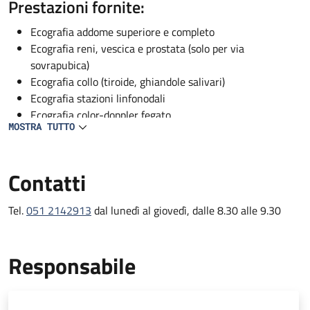
Descrizione
Prestazioni fornite:
Ecografia addome superiore e completo
Ecografia reni, vescica e prostata (solo per via
sovrapubica)
Ecografia collo (tiroide, ghiandole salivari)
Ecografia stazioni linfonodali
Ecografia color-doppler fegato
MOSTRA TUTTO
Ecografia color Doppler vascolare (solo per pazienti
ricoverati)
Contatti
Tel.
051 2142913
dal lunedì al giovedì, dalle 8.30 alle 9.30
Responsabile