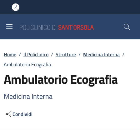
Salta al contenuto principale
Skip to footer content
Briciole di pane
Home
/
Il Policlinico
/
Strutture
/
Medicina Interna
/
Ambulatorio Ecografia
Ambulatorio Ecografia
Medicina Interna
Condividi