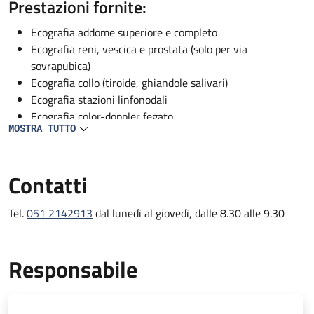
Descrizione
Prestazioni fornite:
Ecografia addome superiore e completo
Ecografia reni, vescica e prostata (solo per via
sovrapubica)
Ecografia collo (tiroide, ghiandole salivari)
Ecografia stazioni linfonodali
Ecografia color-doppler fegato
MOSTRA TUTTO
Ecografia color Doppler vascolare (solo per pazienti
ricoverati)
Contatti
Tel.
051 2142913
dal lunedì al giovedì, dalle 8.30 alle 9.30
Responsabile