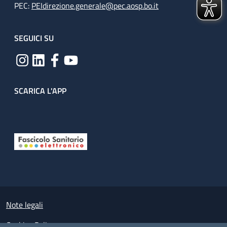
PEC:
PEIdirezione.generale@pec.aosp.bo.it
SEGUICI SU
SCARICA L'APP
Useful links section
Small prints
Note legali
Cookies Policy