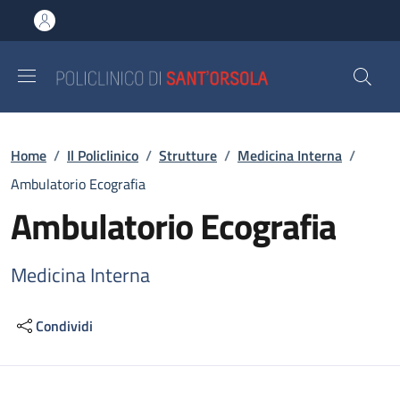
Salta al contenuto principale
Skip to footer content
Briciole di pane
Home
/
Il Policlinico
/
Strutture
/
Medicina Interna
/
Ambulatorio Ecografia
Ambulatorio Ecografia
Medicina Interna
Condividi