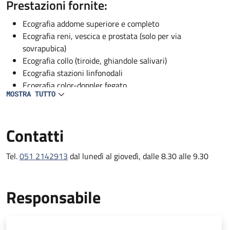
Descrizione
Prestazioni fornite:
Ecografia addome superiore e completo
Ecografia reni, vescica e prostata (solo per via
sovrapubica)
Ecografia collo (tiroide, ghiandole salivari)
Ecografia stazioni linfonodali
Ecografia color-doppler fegato
MOSTRA TUTTO
Ecografia color Doppler vascolare (solo per pazienti
ricoverati)
Contatti
Tel.
051 2142913
dal lunedì al giovedì, dalle 8.30 alle 9.30
Responsabile