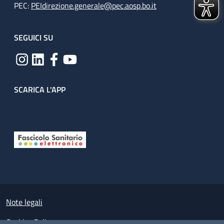
PEC:
PEIdirezione.generale@pec.aosp.bo.it
SEGUICI SU
SCARICA L'APP
Useful links section
Small prints
Note legali
Cookies Policy