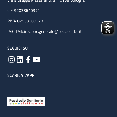
C.F. 92038610371
P.IVA 02553300373
PEC:
PEIdirezione.generale@pec.aosp.bo.it
SEGUICI SU
SCARICA L'APP