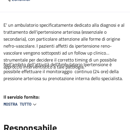
Descrizione
E' un ambulatorio specificatamente dedicato alla diagnosi e al
trattamento dell'ipertensione arteriosa (essenziale o
secondaria), con particolare attenzione alle forme di origine
nefro-vascolare. I pazienti affetti da ipertensione reno-
vascolare vengono sottoposti ad un follow up clinico
strumentale per decidere il corretto timing di un possibile
Nell’ambito dell’attività dell’Ambulatorio Ipertensione è
approccio interventistico a tale patologia.
possibile effettuare il monitoraggio continuo (24 ore) della
pressione arteriosa su prenotazione interna dello specialista.
Il servizio fornito:
MOSTRA TUTTO
Inquadramento dell’ipertensione arteriosa, valutazione dei
fattori di rischio, e delle comorbidità; screening delle principali
forme di ipertensione secondaria. Il paziente viene visitato dal
Responsabile
medico che raccoglie l’anamnesi con particolare attenzione ai