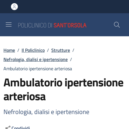
Salta al contenuto principale
Skip to footer content
Briciole di pane
Home
/
Il Policlinico
/
Strutture
/
Nefrologia, dialisi e ipertensione
/
Ambulatorio ipertensione arteriosa
Ambulatorio ipertensione
arteriosa
Nefrologia, dialisi e ipertensione
Condividi