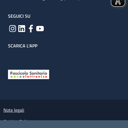
SEGUICI SU
SCARICA L'APP
Useful links section
Small prints
Note legali
Cookies Policy