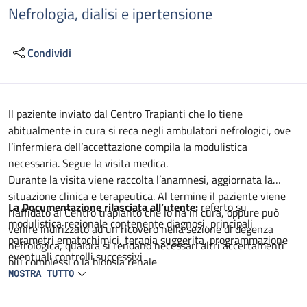
Nefrologia, dialisi e ipertensione
Condividi
Descrizione
Il paziente inviato dal Centro Trapianti che lo tiene
abitualmente in cura si reca negli ambulatori nefrologici, ove
l’infermiera dell’accettazione compila la modulistica
necessaria. Segue la visita medica.
Durante la visita viene raccolta l’anamnesi, aggiornata la
situazione clinica e terapeutica. Al termine il paziente viene
La Documentazione rilasciata all’utente:
referto su
riaffidato al Centro trapianto che lo ha in cura, oppure può
modulistica regionale contenente diagnosi, principali
venire indirizzato ad un ricovero nella sezione di degenza
parametri ematochimici, terapia suggerita, programmazione
nefrologica, qualora si rendano necessari altri accertamenti
eventuali controlli successivi
più complessi o la biopsia renale.
MOSTRA TUTTO