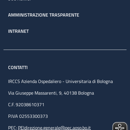
AMMINISTRAZIONE TRASPARENTE
INTRANET
CONTATTI
IRCCS Azienda Ospedaliero - Universitaria di Bologna
Via Giuseppe Massarenti, 9, 40138 Bologna
C.F. 92038610371
P.IVA 02553300373
PEC:
PEIdirezione.generale@pec.aosp.bo.it