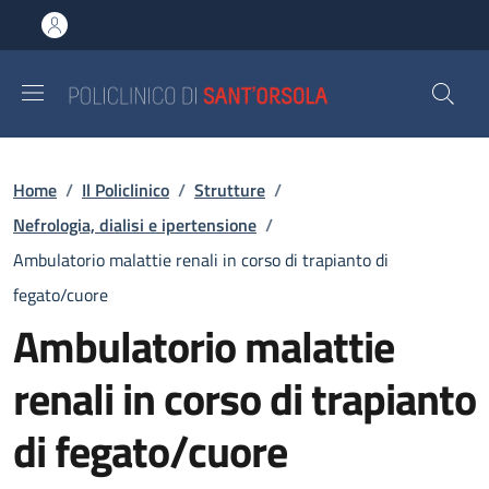
Salta al contenuto principale
Skip to footer content
Briciole di pane
Home
/
Il Policlinico
/
Strutture
/
Nefrologia, dialisi e ipertensione
/
Ambulatorio malattie renali in corso di trapianto di
fegato/cuore
Ambulatorio malattie
renali in corso di trapianto
di fegato/cuore