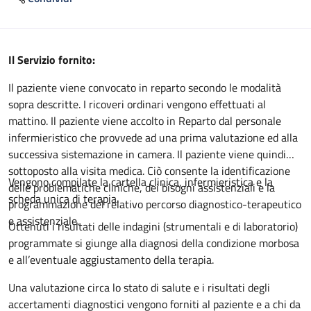
Descrizione
Il Servizio fornito:
Il paziente viene convocato in reparto secondo le modalità
sopra descritte. I ricoveri ordinari vengono effettuati al
mattino. Il paziente viene accolto in Reparto dal personale
infermieristico che provvede ad una prima valutazione ed alla
successiva sistemazione in camera. Il paziente viene quindi
sottoposto alla visita medica. Ciò consente la identificazione
Vengono compilate la cartella clinica, infermieristica e la
delle problematiche cliniche, dei bisogni assistenziali e la
scheda unica di terapia.
programmazione del relativo percorso diagnostico-terapeutico
e assistenziale.
Ottenuti i risultati delle indagini (strumentali e di laboratorio)
programmate si giunge alla diagnosi della condizione morbosa
e all’eventuale aggiustamento della terapia.
Una valutazione circa lo stato di salute e i risultati degli
accertamenti diagnostici vengono forniti al paziente e a chi da