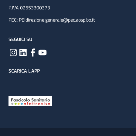
P.IVA 02553300373
PEC:
PEIdirezione.generale@pec.aosp.bo.it
SEGUICI SU
SCARICA L'APP
Useful links section
Small prints