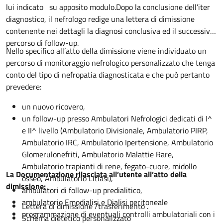
lui indicato su apposito modulo.Dopo la conclusione dell’iter
diagnostico, il nefrologo redige una lettera di dimissione
contenente nei dettagli la diagnosi conclusiva ed il successivo
percorso di follow-up.
Nello specifico all’atto della dimissione viene individuato un
percorso di monitoraggio nefrologico personalizzato che tenga
conto del tipo di nefropatia diagnosticata e che può pertanto
prevedere:
un nuovo ricovero,
un follow-up presso Ambulatori Nefrologici dedicati di I^
e II^ livello (Ambulatorio Divisionale, Ambulatorio PIRP,
Ambulatorio IRC, Ambulatorio Ipertensione, Ambulatorio
Glomerulonefriti, Ambulatorio Malattie Rare,
Ambulatorio trapianti di rene, fegato-cuore, midollo
La Documentazione rilasciata all’utente all’atto della
osseo, Ambulatorio Litiasi),
dimissione:
ambulatori di follow-up predialitico,
ambulatorio Emodialisi e Dialisi peritoneale
Lettera di dimissione /trasferimento .
programmazione di eventuali controlli ambulatoriali con i
Schema dietetico personalizzato