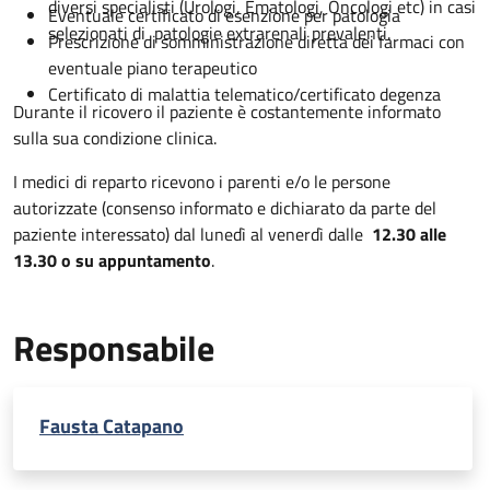
diversi specialisti (Urologi, Ematologi, Oncologi etc) in casi
Eventuale certificato di esenzione per patologia
selezionati di patologie extrarenali prevalenti.
Prescrizione di somministrazione diretta dei farmaci con
eventuale piano terapeutico
Certificato di malattia telematico/certificato degenza
Durante il ricovero il paziente è costantemente informato
sulla sua condizione clinica.
I medici di reparto ricevono i parenti e/o le persone
autorizzate (consenso informato e dichiarato da parte del
paziente interessato) dal lunedì al venerdì dalle
12.30 alle
13.30 o su appuntamento
.
Responsabile
Fausta Catapano