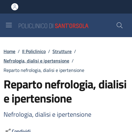
Salta al contenuto principale
Skip to footer content
Briciole di pane
Home
/
Il Policlinico
/
Strutture
/
Nefrologia, dialisi e ipertensione
/
Reparto nefrologia, dialisi e ipertensione
Reparto nefrologia, dialisi
e ipertensione
Nefrologia, dialisi e ipertensione
Condividi