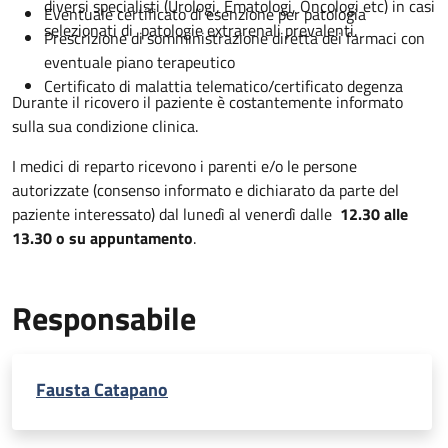
diversi specialisti (Urologi, Ematologi, Oncologi etc) in casi
Eventuale certificato di esenzione per patologia
selezionati di patologie extrarenali prevalenti.
Prescrizione di somministrazione diretta dei farmaci con
eventuale piano terapeutico
Certificato di malattia telematico/certificato degenza
Durante il ricovero il paziente è costantemente informato
sulla sua condizione clinica.
I medici di reparto ricevono i parenti e/o le persone
autorizzate (consenso informato e dichiarato da parte del
paziente interessato) dal lunedì al venerdì dalle
12.30 alle
13.30 o su appuntamento
.
Responsabile
Fausta Catapano