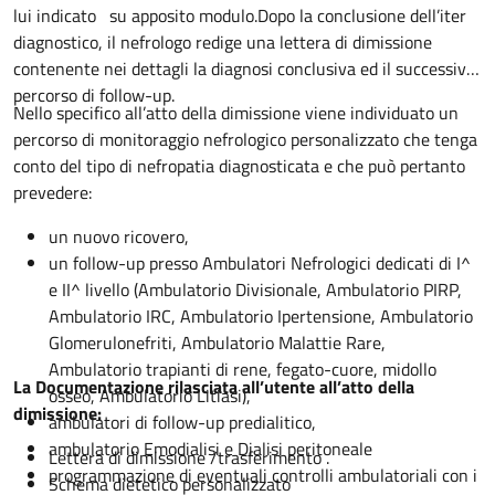
lui indicato su apposito modulo.Dopo la conclusione dell’iter
diagnostico, il nefrologo redige una lettera di dimissione
contenente nei dettagli la diagnosi conclusiva ed il successivo
percorso di follow-up.
Nello specifico all’atto della dimissione viene individuato un
percorso di monitoraggio nefrologico personalizzato che tenga
conto del tipo di nefropatia diagnosticata e che può pertanto
prevedere:
un nuovo ricovero,
un follow-up presso Ambulatori Nefrologici dedicati di I^
e II^ livello (Ambulatorio Divisionale, Ambulatorio PIRP,
Ambulatorio IRC, Ambulatorio Ipertensione, Ambulatorio
Glomerulonefriti, Ambulatorio Malattie Rare,
Ambulatorio trapianti di rene, fegato-cuore, midollo
La Documentazione rilasciata all’utente all’atto della
osseo, Ambulatorio Litiasi),
dimissione:
ambulatori di follow-up predialitico,
ambulatorio Emodialisi e Dialisi peritoneale
Lettera di dimissione /trasferimento .
programmazione di eventuali controlli ambulatoriali con i
Schema dietetico personalizzato