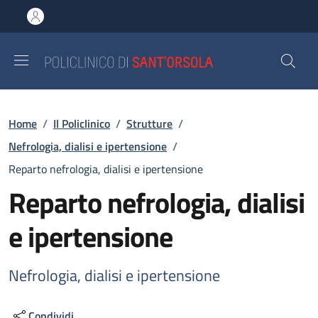
Salta al contenuto principale
Skip to footer content
Briciole di pane
Home
/
Il Policlinico
/
Strutture
/
Nefrologia, dialisi e ipertensione
/
Reparto nefrologia, dialisi e ipertensione
Reparto nefrologia, dialisi
e ipertensione
Nefrologia, dialisi e ipertensione
Condividi