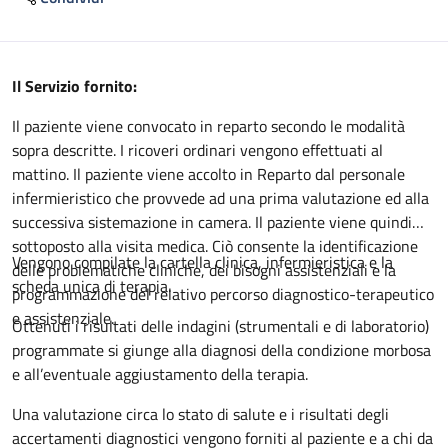
Descrizione
Il Servizio fornito:
Il paziente viene convocato in reparto secondo le modalità
sopra descritte. I ricoveri ordinari vengono effettuati al
mattino. Il paziente viene accolto in Reparto dal personale
infermieristico che provvede ad una prima valutazione ed alla
successiva sistemazione in camera. Il paziente viene quindi
sottoposto alla visita medica. Ciò consente la identificazione
Vengono compilate la cartella clinica, infermieristica e la
delle problematiche cliniche, dei bisogni assistenziali e la
scheda unica di terapia.
programmazione del relativo percorso diagnostico-terapeutico
e assistenziale.
Ottenuti i risultati delle indagini (strumentali e di laboratorio)
programmate si giunge alla diagnosi della condizione morbosa
e all’eventuale aggiustamento della terapia.
Una valutazione circa lo stato di salute e i risultati degli
accertamenti diagnostici vengono forniti al paziente e a chi da