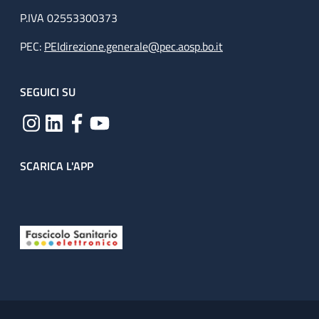
P.IVA 02553300373
PEC:
PEIdirezione.generale@pec.aosp.bo.it
SEGUICI SU
SCARICA L'APP
Useful links section
Small prints