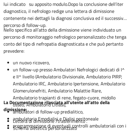
lui indicato su apposito modulo.Dopo la conclusione dell’iter
diagnostico, il nefrologo redige una lettera di dimissione
contenente nei dettagli la diagnosi conclusiva ed il successivo
percorso di follow-up.
Nello specifico all’atto della dimissione viene individuato un
percorso di monitoraggio nefrologico personalizzato che tenga
conto del tipo di nefropatia diagnosticata e che può pertanto
prevedere:
un nuovo ricovero,
un follow-up presso Ambulatori Nefrologici dedicati di I^
e II^ livello (Ambulatorio Divisionale, Ambulatorio PIRP,
Ambulatorio IRC, Ambulatorio Ipertensione, Ambulatorio
Glomerulonefriti, Ambulatorio Malattie Rare,
Ambulatorio trapianti di rene, fegato-cuore, midollo
La Documentazione rilasciata all’utente all’atto della
osseo, Ambulatorio Litiasi),
dimissione:
ambulatori di follow-up predialitico,
ambulatorio Emodialisi e Dialisi peritoneale
Lettera di dimissione /trasferimento .
programmazione di eventuali controlli ambulatoriali con i
Schema dietetico personalizzato