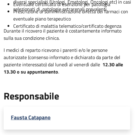
diversi specialisti (Urologi, Ematologi, Oncologi etc) in casi
Eventuale certificato di esenzione per patologia
selezionati di patologie extrarenali prevalenti.
Prescrizione di somministrazione diretta dei farmaci con
eventuale piano terapeutico
Certificato di malattia telematico/certificato degenza
Durante il ricovero il paziente è costantemente informato
sulla sua condizione clinica.
I medici di reparto ricevono i parenti e/o le persone
autorizzate (consenso informato e dichiarato da parte del
paziente interessato) dal lunedì al venerdì dalle
12.30 alle
13.30 o su appuntamento
.
Responsabile
Fausta Catapano