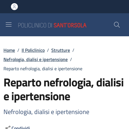
Salta al contenuto principale
Skip to footer content
Briciole di pane
Home
/
Il Policlinico
/
Strutture
/
Nefrologia, dialisi e ipertensione
/
Reparto nefrologia, dialisi e ipertensione
Reparto nefrologia, dialisi
e ipertensione
Nefrologia, dialisi e ipertensione
Condividi