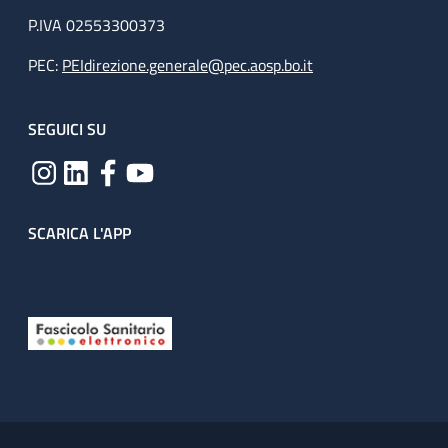
P.IVA 02553300373
PEC:
PEIdirezione.generale@pec.aosp.bo.it
SEGUICI SU
SCARICA L'APP
Useful links section
Small prints