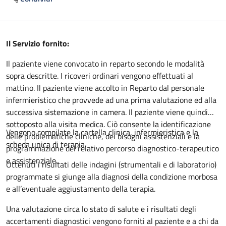
Descrizione
Il Servizio fornito:
Il paziente viene convocato in reparto secondo le modalità
sopra descritte. I ricoveri ordinari vengono effettuati al
mattino. Il paziente viene accolto in Reparto dal personale
infermieristico che provvede ad una prima valutazione ed alla
successiva sistemazione in camera. Il paziente viene quindi
sottoposto alla visita medica. Ciò consente la identificazione
Vengono compilate la cartella clinica, infermieristica e la
delle problematiche cliniche, dei bisogni assistenziali e la
scheda unica di terapia.
programmazione del relativo percorso diagnostico-terapeutico
e assistenziale.
Ottenuti i risultati delle indagini (strumentali e di laboratorio)
programmate si giunge alla diagnosi della condizione morbosa
e all’eventuale aggiustamento della terapia.
Una valutazione circa lo stato di salute e i risultati degli
accertamenti diagnostici vengono forniti al paziente e a chi da