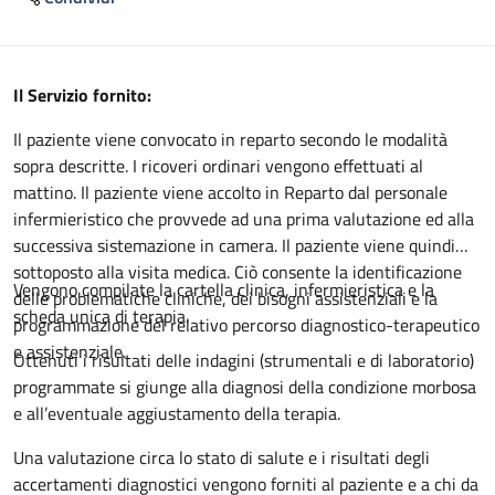
Descrizione
Il Servizio fornito:
Il paziente viene convocato in reparto secondo le modalità
sopra descritte. I ricoveri ordinari vengono effettuati al
mattino. Il paziente viene accolto in Reparto dal personale
infermieristico che provvede ad una prima valutazione ed alla
successiva sistemazione in camera. Il paziente viene quindi
sottoposto alla visita medica. Ciò consente la identificazione
Vengono compilate la cartella clinica, infermieristica e la
delle problematiche cliniche, dei bisogni assistenziali e la
scheda unica di terapia.
programmazione del relativo percorso diagnostico-terapeutico
e assistenziale.
Ottenuti i risultati delle indagini (strumentali e di laboratorio)
programmate si giunge alla diagnosi della condizione morbosa
e all’eventuale aggiustamento della terapia.
Una valutazione circa lo stato di salute e i risultati degli
accertamenti diagnostici vengono forniti al paziente e a chi da