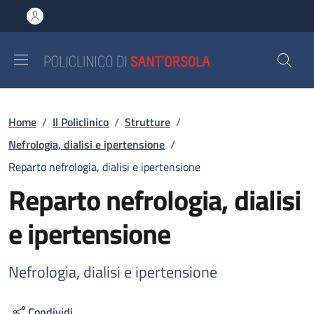
Salta al contenuto principale
Skip to footer content
Briciole di pane
Home
/
Il Policlinico
/
Strutture
/
Nefrologia, dialisi e ipertensione
/
Reparto nefrologia, dialisi e ipertensione
Reparto nefrologia, dialisi
e ipertensione
Nefrologia, dialisi e ipertensione
Condividi