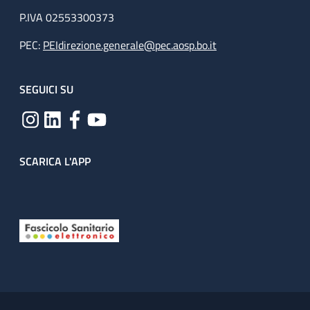
P.IVA 02553300373
PEC:
PEIdirezione.generale@pec.aosp.bo.it
SEGUICI SU
SCARICA L'APP
Useful links section
Small prints