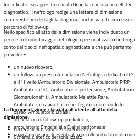
lui indicato su apposito modulo.Dopo la conclusione dell’iter
diagnostico, il nefrologo redige una lettera di dimissione
contenente nei dettagli la diagnosi conclusiva ed il successivo
percorso di follow-up.
Nello specifico all’atto della dimissione viene individuato un
percorso di monitoraggio nefrologico personalizzato che tenga
conto del tipo di nefropatia diagnosticata e che può pertanto
prevedere:
un nuovo ricovero,
un follow-up presso Ambulatori Nefrologici dedicati di I^
e II^ livello (Ambulatorio Divisionale, Ambulatorio PIRP,
Ambulatorio IRC, Ambulatorio Ipertensione, Ambulatorio
Glomerulonefriti, Ambulatorio Malattie Rare,
Ambulatorio trapianti di rene, fegato-cuore, midollo
La Documentazione rilasciata all’utente all’atto della
osseo, Ambulatorio Litiasi),
dimissione:
ambulatori di follow-up predialitico,
ambulatorio Emodialisi e Dialisi peritoneale
Lettera di dimissione /trasferimento .
programmazione di eventuali controlli ambulatoriali con i
Schema dietetico personalizzato