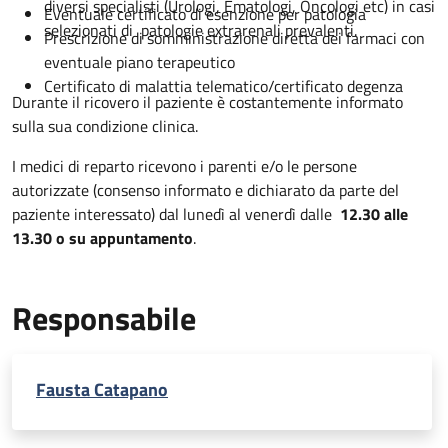
diversi specialisti (Urologi, Ematologi, Oncologi etc) in casi
Eventuale certificato di esenzione per patologia
selezionati di patologie extrarenali prevalenti.
Prescrizione di somministrazione diretta dei farmaci con
eventuale piano terapeutico
Certificato di malattia telematico/certificato degenza
Durante il ricovero il paziente è costantemente informato
sulla sua condizione clinica.
I medici di reparto ricevono i parenti e/o le persone
autorizzate (consenso informato e dichiarato da parte del
paziente interessato) dal lunedì al venerdì dalle
12.30 alle
13.30 o su appuntamento
.
Responsabile
Fausta Catapano