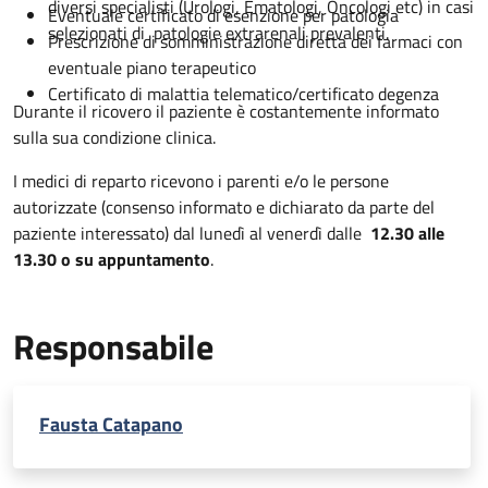
diversi specialisti (Urologi, Ematologi, Oncologi etc) in casi
Eventuale certificato di esenzione per patologia
selezionati di patologie extrarenali prevalenti.
Prescrizione di somministrazione diretta dei farmaci con
eventuale piano terapeutico
Certificato di malattia telematico/certificato degenza
Durante il ricovero il paziente è costantemente informato
sulla sua condizione clinica.
I medici di reparto ricevono i parenti e/o le persone
autorizzate (consenso informato e dichiarato da parte del
paziente interessato) dal lunedì al venerdì dalle
12.30 alle
13.30 o su appuntamento
.
Responsabile
Fausta Catapano