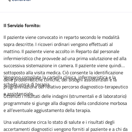
Descrizione
Il Servizio fornito:
Il paziente viene convocato in reparto secondo le modalità
sopra descritte. I ricoveri ordinari vengono effettuati al
mattino. Il paziente viene accolto in Reparto dal personale
infermieristico che provvede ad una prima valutazione ed alla
successiva sistemazione in camera. Il paziente viene quindi
sottoposto alla visita medica. Ciò consente la identificazione
Vengono compilate la cartella clinica, infermieristica e la
delle problematiche cliniche, dei bisogni assistenziali e la
scheda unica di terapia.
programmazione del relativo percorso diagnostico-terapeutico
e assistenziale.
Ottenuti i risultati delle indagini (strumentali e di laboratorio)
programmate si giunge alla diagnosi della condizione morbosa
e all’eventuale aggiustamento della terapia.
Una valutazione circa lo stato di salute e i risultati degli
accertamenti diagnostici vengono forniti al paziente e a chi da