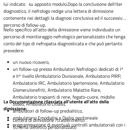
lui indicato su apposito modulo.Dopo la conclusione dell’iter
diagnostico, il nefrologo redige una lettera di dimissione
contenente nei dettagli la diagnosi conclusiva ed il successivo
percorso di follow-up.
Nello specifico all’atto della dimissione viene individuato un
percorso di monitoraggio nefrologico personalizzato che tenga
conto del tipo di nefropatia diagnosticata e che può pertanto
prevedere:
un nuovo ricovero,
un follow-up presso Ambulatori Nefrologici dedicati di I^
e II^ livello (Ambulatorio Divisionale, Ambulatorio PIRP,
Ambulatorio IRC, Ambulatorio Ipertensione, Ambulatorio
Glomerulonefriti, Ambulatorio Malattie Rare,
Ambulatorio trapianti di rene, fegato-cuore, midollo
La Documentazione rilasciata all’utente all’atto della
osseo, Ambulatorio Litiasi),
dimissione:
ambulatori di follow-up predialitico,
ambulatorio Emodialisi e Dialisi peritoneale
Lettera di dimissione /trasferimento .
programmazione di eventuali controlli ambulatoriali con i
Schema dietetico personalizzato