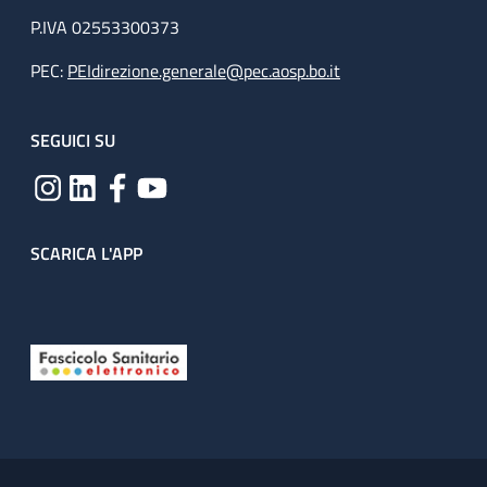
P.IVA 02553300373
PEC:
PEIdirezione.generale@pec.aosp.bo.it
SEGUICI SU
SCARICA L'APP
Useful links section
Small prints