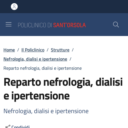
Salta al contenuto principale
Skip to footer content
Briciole di pane
Home
/
Il Policlinico
/
Strutture
/
Nefrologia, dialisi e ipertensione
/
Reparto nefrologia, dialisi e ipertensione
Reparto nefrologia, dialisi
e ipertensione
Nefrologia, dialisi e ipertensione
Condividi