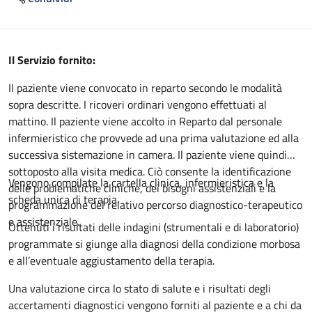
Descrizione
Il Servizio fornito:
Il paziente viene convocato in reparto secondo le modalità
sopra descritte. I ricoveri ordinari vengono effettuati al
mattino. Il paziente viene accolto in Reparto dal personale
infermieristico che provvede ad una prima valutazione ed alla
successiva sistemazione in camera. Il paziente viene quindi
sottoposto alla visita medica. Ciò consente la identificazione
Vengono compilate la cartella clinica, infermieristica e la
delle problematiche cliniche, dei bisogni assistenziali e la
scheda unica di terapia.
programmazione del relativo percorso diagnostico-terapeutico
e assistenziale.
Ottenuti i risultati delle indagini (strumentali e di laboratorio)
programmate si giunge alla diagnosi della condizione morbosa
e all’eventuale aggiustamento della terapia.
Una valutazione circa lo stato di salute e i risultati degli
accertamenti diagnostici vengono forniti al paziente e a chi da