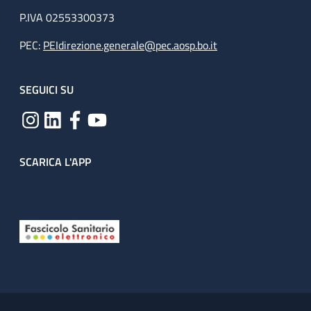
P.IVA 02553300373
PEC:
PEIdirezione.generale@pec.aosp.bo.it
SEGUICI SU
SCARICA L'APP
Useful links section
Small prints