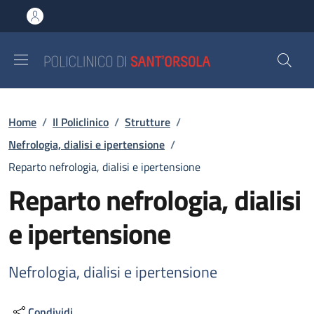
Salta al contenuto principale
Skip to footer content
Briciole di pane
Home
/
Il Policlinico
/
Strutture
/
Nefrologia, dialisi e ipertensione
/
Reparto nefrologia, dialisi e ipertensione
Reparto nefrologia, dialisi
e ipertensione
Nefrologia, dialisi e ipertensione
Condividi