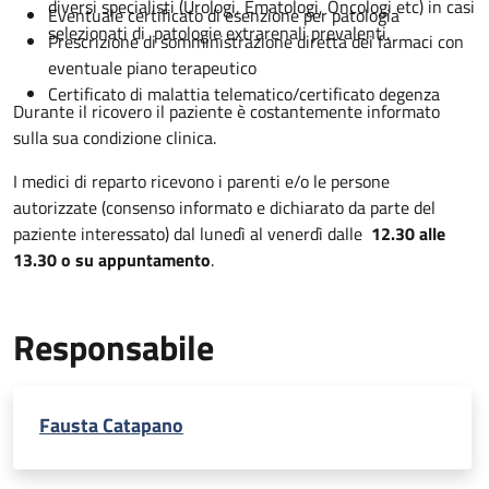
diversi specialisti (Urologi, Ematologi, Oncologi etc) in casi
Eventuale certificato di esenzione per patologia
selezionati di patologie extrarenali prevalenti.
Prescrizione di somministrazione diretta dei farmaci con
eventuale piano terapeutico
Certificato di malattia telematico/certificato degenza
Durante il ricovero il paziente è costantemente informato
sulla sua condizione clinica.
I medici di reparto ricevono i parenti e/o le persone
autorizzate (consenso informato e dichiarato da parte del
paziente interessato) dal lunedì al venerdì dalle
12.30 alle
13.30 o su appuntamento
.
Responsabile
Fausta Catapano