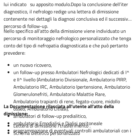
lui indicato su apposito modulo.Dopo la conclusione dell’iter
diagnostico, il nefrologo redige una lettera di dimissione
contenente nei dettagli la diagnosi conclusiva ed il successivo
percorso di follow-up.
Nello specifico all’atto della dimissione viene individuato un
percorso di monitoraggio nefrologico personalizzato che tenga
conto del tipo di nefropatia diagnosticata e che può pertanto
prevedere:
un nuovo ricovero,
un follow-up presso Ambulatori Nefrologici dedicati di I^
e II^ livello (Ambulatorio Divisionale, Ambulatorio PIRP,
Ambulatorio IRC, Ambulatorio Ipertensione, Ambulatorio
Glomerulonefriti, Ambulatorio Malattie Rare,
Ambulatorio trapianti di rene, fegato-cuore, midollo
La Documentazione rilasciata all’utente all’atto della
osseo, Ambulatorio Litiasi),
dimissione:
ambulatori di follow-up predialitico,
ambulatorio Emodialisi e Dialisi peritoneale
Lettera di dimissione /trasferimento .
programmazione di eventuali controlli ambulatoriali con i
Schema dietetico personalizzato