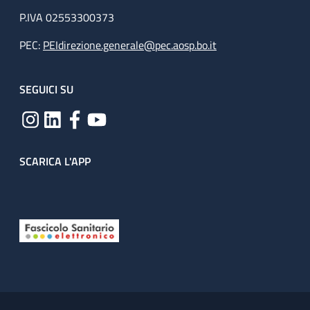
P.IVA 02553300373
PEC:
PEIdirezione.generale@pec.aosp.bo.it
SEGUICI SU
SCARICA L'APP
Useful links section
Small prints