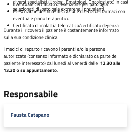
diversi specialisti (Urologi, Ematologi, Oncologi etc) in casi
Eventuale certificato di esenzione per patologia
selezionati di patologie extrarenali prevalenti.
Prescrizione di somministrazione diretta dei farmaci con
eventuale piano terapeutico
Certificato di malattia telematico/certificato degenza
Durante il ricovero il paziente è costantemente informato
sulla sua condizione clinica.
I medici di reparto ricevono i parenti e/o le persone
autorizzate (consenso informato e dichiarato da parte del
paziente interessato) dal lunedì al venerdì dalle
12.30 alle
13.30 o su appuntamento
.
Responsabile
Fausta Catapano