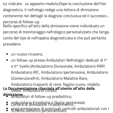
lui indicato su apposito modulo.Dopo la conclusione dell’iter
diagnostico, il nefrologo redige una lettera di dimissione
contenente nei dettagli la diagnosi conclusiva ed il successivo
percorso di follow-up.
Nello specifico all’atto della dimissione viene individuato un
percorso di monitoraggio nefrologico personalizzato che tenga
conto del tipo di nefropatia diagnosticata e che può pertanto
prevedere:
un nuovo ricovero,
un follow-up presso Ambulatori Nefrologici dedicati di I^
e II^ livello (Ambulatorio Divisionale, Ambulatorio PIRP,
Ambulatorio IRC, Ambulatorio Ipertensione, Ambulatorio
Glomerulonefriti, Ambulatorio Malattie Rare,
Ambulatorio trapianti di rene, fegato-cuore, midollo
La Documentazione rilasciata all’utente all’atto della
osseo, Ambulatorio Litiasi),
dimissione:
ambulatori di follow-up predialitico,
ambulatorio Emodialisi e Dialisi peritoneale
Lettera di dimissione /trasferimento .
programmazione di eventuali controlli ambulatoriali con i
Schema dietetico personalizzato