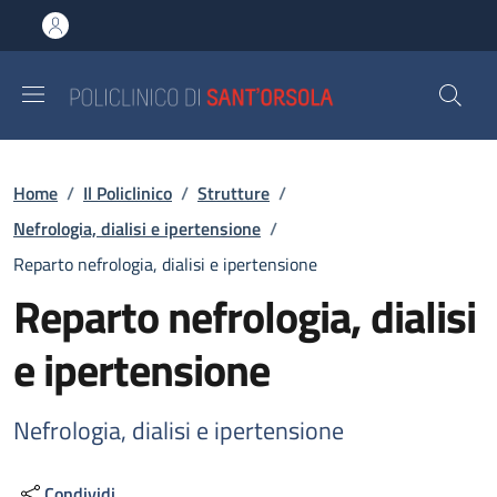
Salta al contenuto principale
Skip to footer content
Briciole di pane
Home
/
Il Policlinico
/
Strutture
/
Nefrologia, dialisi e ipertensione
/
Reparto nefrologia, dialisi e ipertensione
Reparto nefrologia, dialisi
e ipertensione
Nefrologia, dialisi e ipertensione
Condividi