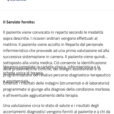
Descrizione
Il Servizio fornito:
Il paziente viene convocato in reparto secondo le modalità
sopra descritte. I ricoveri ordinari vengono effettuati al
mattino. Il paziente viene accolto in Reparto dal personale
infermieristico che provvede ad una prima valutazione ed alla
successiva sistemazione in camera. Il paziente viene quindi
sottoposto alla visita medica. Ciò consente la identificazione
Vengono compilate la cartella clinica, infermieristica e la
delle problematiche cliniche, dei bisogni assistenziali e la
scheda unica di terapia.
programmazione del relativo percorso diagnostico-terapeutico
e assistenziale.
Ottenuti i risultati delle indagini (strumentali e di laboratorio)
programmate si giunge alla diagnosi della condizione morbosa
e all’eventuale aggiustamento della terapia.
Una valutazione circa lo stato di salute e i risultati degli
accertamenti diagnostici vengono forniti al paziente e a chi da