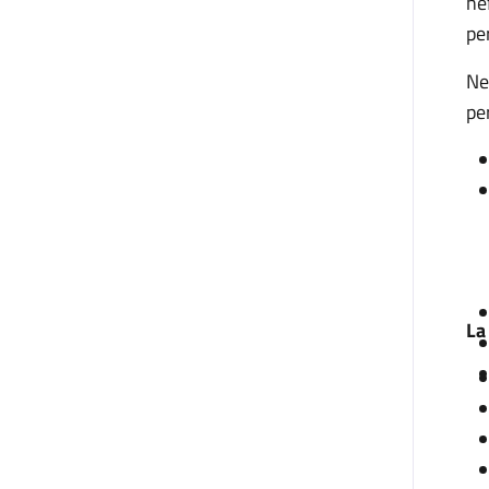
ne
pe
Ne
pe
La