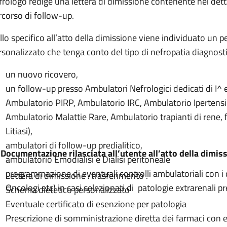
frologo redige una lettera di dimissione contenente nei detta
rcorso di follow-up.
llo specifico all’atto della dimissione viene individuato un 
rsonalizzato che tenga conto del tipo di nefropatia diagnost
un nuovo ricovero,
un follow-up presso Ambulatori Nefrologici dedicati di I^ e 
Ambulatorio PIRP, Ambulatorio IRC, Ambulatorio Ipertensi
Ambulatorio Malattie Rare, Ambulatorio trapianti di rene,
Litiasi),
ambulatori di follow-up predialitico,
 Documentazione rilasciata all’utente all’atto della dimis
ambulatorio Emodialisi e Dialisi peritoneale
programmazione di eventuali controlli ambulatoriali con i d
Lettera di dimissione /trasferimento .
Oncologi etc) in casi selezionati di patologie extrarenali p
Schema dietetico personalizzato
Eventuale certificato di esenzione per patologia
Prescrizione di somministrazione diretta dei farmaci con 