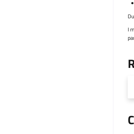
Du
I 
pa
R
C