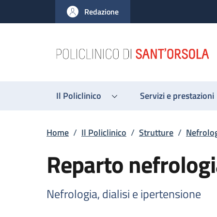
Salta al contenuto principale
Skip to footer content
Redazione
Il Policlinico
Servizi e prestazioni
Briciole di pane
Home
/
Il Policlinico
/
Strutture
/
Nefrolog
Reparto nefrologia
Nefrologia, dialisi e ipertensione