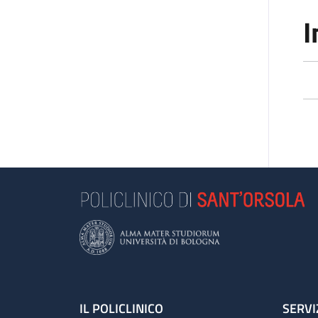
I
Footer
IL POLICLINICO
SERVI