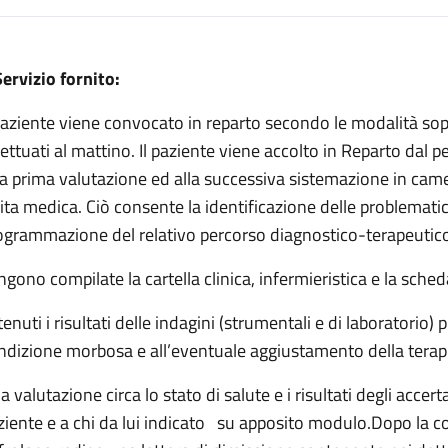
escrizione
 Servizio fornito:
si e ipertensione
 paziente viene convocato in reparto secondo le modalità sopr
isi e ipertensione
fettuati al mattino. Il paziente viene accolto in Reparto dal 
ogia, dialisi e ipertensione
a prima valutazione ed alla successiva sistemazione in camer
sita medica. Ciò consente la identificazione delle problematich
i e ipertensione
ogrammazione del relativo percorso diagnostico-terapeutico 
isi e ipertensione
ngono compilate la cartella clinica, infermieristica e la sched
dialisi e ipertensione
tenuti i risultati delle indagini (strumentali e di laboratorio
ndizione morbosa e all’eventuale aggiustamento della terap
a valutazione circa lo stato di salute e i risultati degli acce
ziente e a chi da lui indicato su apposito modulo.Dopo la con