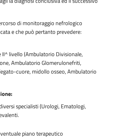
gli la diagnosi conclusiva ed il successivo
percorso di monitoraggio nefrologico
icata e che può pertanto prevedere:
II^ livello (Ambulatorio Divisionale,
one, Ambulatorio Glomerulonefriti,
 fegato-cuore, midollo osseo, Ambulatorio
sione:
iversi specialisti (Urologi, Ematologi,
revalenti.
eventuale piano terapeutico