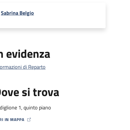
Sabrina Belgio
n evidenza
formazioni di Reparto
ove si trova
diglione 1, quinto piano
RI IN MAPPA
P ICON