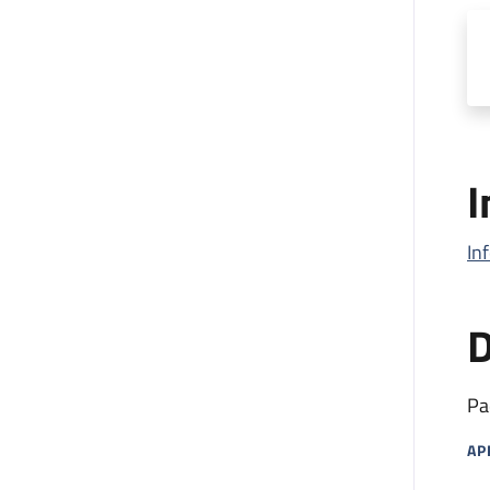
I
In
D
Pa
AP
MA