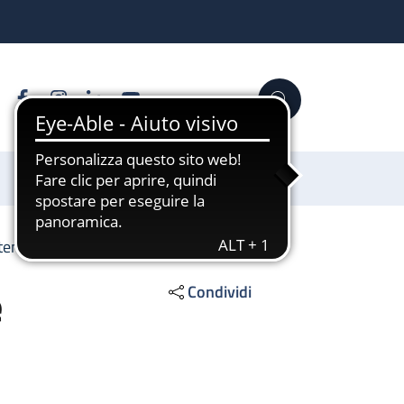
Facebook
Instagram
Linkedin
YouTube
Cerca
Sostienici
rtensione
e
Condividi