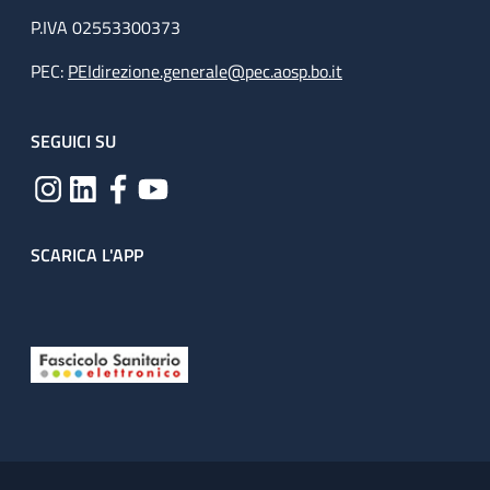
P.IVA 02553300373
PEC:
PEIdirezione.generale@pec.aosp.bo.it
SEGUICI SU
SCARICA L'APP
Useful links section
Small prints