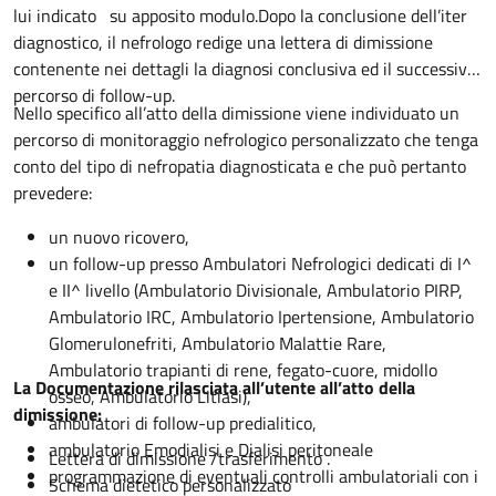
lui indicato su apposito modulo.Dopo la conclusione dell’iter
diagnostico, il nefrologo redige una lettera di dimissione
contenente nei dettagli la diagnosi conclusiva ed il successivo
percorso di follow-up.
Nello specifico all’atto della dimissione viene individuato un
percorso di monitoraggio nefrologico personalizzato che tenga
conto del tipo di nefropatia diagnosticata e che può pertanto
prevedere:
un nuovo ricovero,
un follow-up presso Ambulatori Nefrologici dedicati di I^
e II^ livello (Ambulatorio Divisionale, Ambulatorio PIRP,
Ambulatorio IRC, Ambulatorio Ipertensione, Ambulatorio
Glomerulonefriti, Ambulatorio Malattie Rare,
Ambulatorio trapianti di rene, fegato-cuore, midollo
La Documentazione rilasciata all’utente all’atto della
osseo, Ambulatorio Litiasi),
dimissione:
ambulatori di follow-up predialitico,
ambulatorio Emodialisi e Dialisi peritoneale
Lettera di dimissione /trasferimento .
programmazione di eventuali controlli ambulatoriali con i
Schema dietetico personalizzato