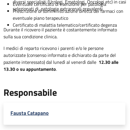
diversi specialisti (Urologi, Ematologi, Oncologi etc) in casi
Eventuale certificato di esenzione per patologia
selezionati di patologie extrarenali prevalenti.
Prescrizione di somministrazione diretta dei farmaci con
eventuale piano terapeutico
Certificato di malattia telematico/certificato degenza
Durante il ricovero il paziente è costantemente informato
sulla sua condizione clinica.
I medici di reparto ricevono i parenti e/o le persone
autorizzate (consenso informato e dichiarato da parte del
paziente interessato) dal lunedì al venerdì dalle
12.30 alle
13.30 o su appuntamento
.
Responsabile
Fausta Catapano