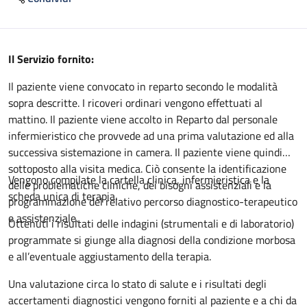
Descrizione
Il Servizio fornito:
Il paziente viene convocato in reparto secondo le modalità
sopra descritte. I ricoveri ordinari vengono effettuati al
mattino. Il paziente viene accolto in Reparto dal personale
infermieristico che provvede ad una prima valutazione ed alla
successiva sistemazione in camera. Il paziente viene quindi
sottoposto alla visita medica. Ciò consente la identificazione
Vengono compilate la cartella clinica, infermieristica e la
delle problematiche cliniche, dei bisogni assistenziali e la
scheda unica di terapia.
programmazione del relativo percorso diagnostico-terapeutico
e assistenziale.
Ottenuti i risultati delle indagini (strumentali e di laboratorio)
programmate si giunge alla diagnosi della condizione morbosa
e all’eventuale aggiustamento della terapia.
Una valutazione circa lo stato di salute e i risultati degli
accertamenti diagnostici vengono forniti al paziente e a chi da