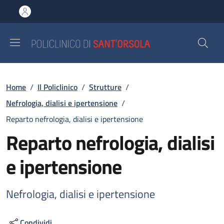
Salta al contenuto principale
Skip to footer content
Briciole di pane
Home
/
Il Policlinico
/
Strutture
/
Nefrologia, dialisi e ipertensione
/
Reparto nefrologia, dialisi e ipertensione
Reparto nefrologia, dialisi
e ipertensione
Nefrologia, dialisi e ipertensione
Condividi