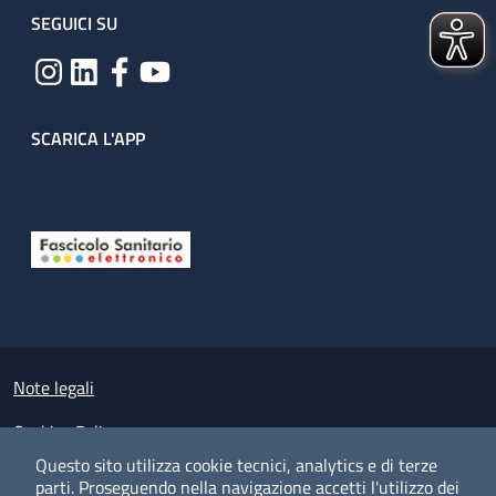
SEGUICI SU
SCARICA L'APP
Useful links section
Small prints
Note legali
Cookies Policy
Questo sito utilizza cookie tecnici, analytics e di terze
Policy privacy e protezione del dato personale
parti.
Proseguendo nella navigazione accetti l'utilizzo dei