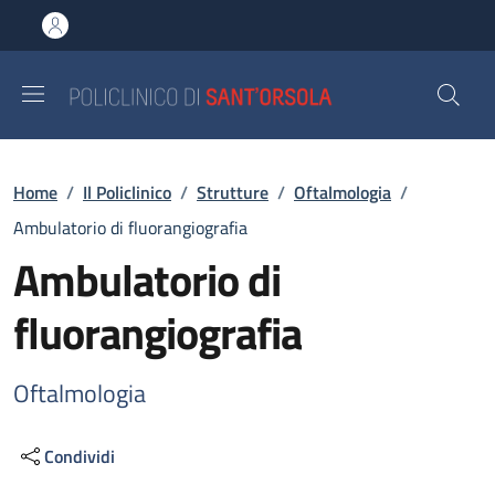
Salta al contenuto principale
Skip to footer content
Briciole di pane
Home
/
Il Policlinico
/
Strutture
/
Oftalmologia
/
Ambulatorio di fluorangiografia
Ambulatorio di
fluorangiografia
Oftalmologia
Condividi