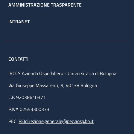
AMMINISTRAZIONE TRASPARENTE
INTRANET
CONTATTI
IRCCS Azienda Ospedaliero - Universitaria di Bologna
Via Giuseppe Massarenti, 9, 40138 Bologna
C.F. 92038610371
P.IVA 02553300373
PEC:
PEIdirezione.generale@pec.aosp.bo.it