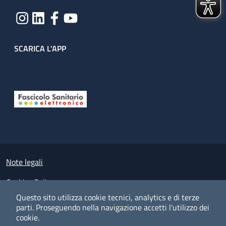
SCARICA L'APP
Useful links section
Small prints
Note legali
Cookies Policy
Questo sito utilizza cookie tecnici, analytics e di terze
Policy privacy e protezione del dato personale
parti.
Proseguendo nella navigazione accetti l'utilizzo dei
cookie.
Albo pretorio on-line