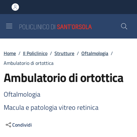
Salta al contenuto principale
Skip to footer content
Briciole di pane
Home
/
Il Policlinico
/
Strutture
/
Oftalmologia
/
Ambulatorio di ortottica
Ambulatorio di ortottica
Oftalmologia
Macula e patologia vitreo retinica
Condividi