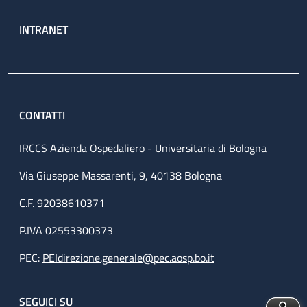
INTRANET
CONTATTI
IRCCS Azienda Ospedaliero - Universitaria di Bologna
Via Giuseppe Massarenti, 9, 40138 Bologna
C.F. 92038610371
P.IVA 02553300373
PEC:
PEIdirezione.generale@pec.aosp.bo.it
SEGUICI SU