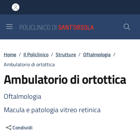
Salta al contenuto principale
Skip to footer content
Briciole di pane
Home
/
Il Policlinico
/
Strutture
/
Oftalmologia
/
Ambulatorio di ortottica
Ambulatorio di ortottica
Oftalmologia
Macula e patologia vitreo retinica
Condividi