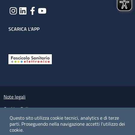
SCARICA L'APP
Useful links section
Small prints
Note legali
Cookies Policy
Questo sito utilizza cookie tecnici, analytics e di terze
Policy privacy e protezione del dato personale
parti.
Proseguendo nella navigazione accetti l'utilizzo dei
cookie.
Albo pretorio on-line