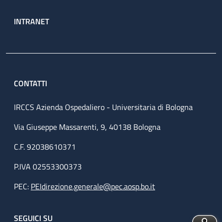
INTRANET
CONTATTI
IRCCS Azienda Ospedaliero - Universitaria di Bologna
Via Giuseppe Massarenti, 9, 40138 Bologna
C.F. 92038610371
P.IVA 02553300373
PEC:
PEIdirezione.generale@pec.aosp.bo.it
SEGUICI SU