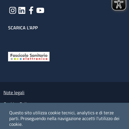
SCARICA L'APP
Useful links section
Small prints
Note legali
Cookies Policy
Questo sito utilizza cookie tecnici, analytics e di terze
Policy privacy e protezione del dato personale
parti.
Proseguendo nella navigazione accetti l'utilizzo dei
cookie.
Albo pretorio on-line