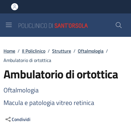
Salta al contenuto principale
Skip to footer content
Briciole di pane
Home
/
Il Policlinico
/
Strutture
/
Oftalmologia
/
Ambulatorio di ortottica
Ambulatorio di ortottica
Oftalmologia
Macula e patologia vitreo retinica
Condividi