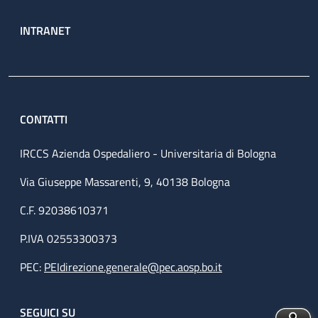
INTRANET
CONTATTI
IRCCS Azienda Ospedaliero - Universitaria di Bologna
Via Giuseppe Massarenti, 9, 40138 Bologna
C.F. 92038610371
P.IVA 02553300373
PEC:
PEIdirezione.generale@pec.aosp.bo.it
SEGUICI SU