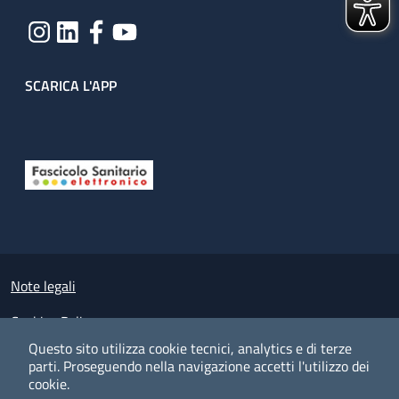
SCARICA L'APP
Useful links section
Small prints
Note legali
Cookies Policy
Questo sito utilizza cookie tecnici, analytics e di terze
Policy privacy e protezione del dato personale
parti.
Proseguendo nella navigazione accetti l'utilizzo dei
cookie.
Albo pretorio on-line