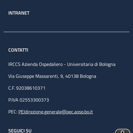
INTRANET
CONTATTI
IRCCS Azienda Ospedaliero - Universitaria di Bologna
Via Giuseppe Massarenti, 9, 40138 Bologna
C.F. 92038610371
P.IVA 02553300373
PEC:
PEIdirezione.generale@pec.aosp.bo.it
SEGUICI SU