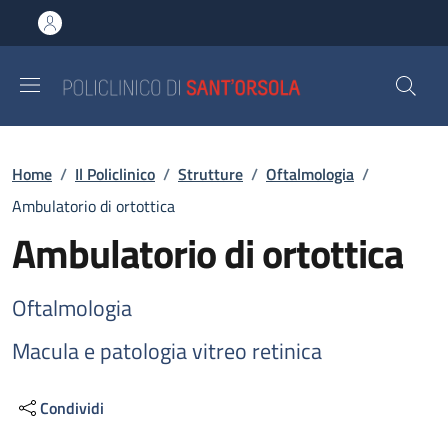
Salta al contenuto principale
Skip to footer content
Briciole di pane
Home
/
Il Policlinico
/
Strutture
/
Oftalmologia
/
Ambulatorio di ortottica
Ambulatorio di ortottica
Oftalmologia
Macula e patologia vitreo retinica
Condividi