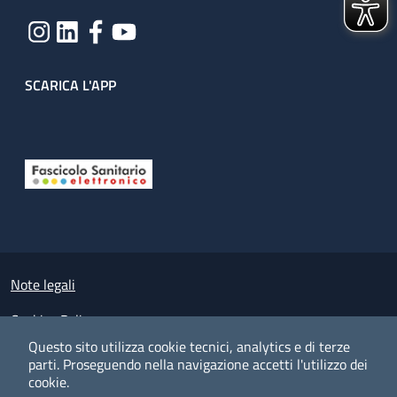
SCARICA L'APP
Useful links section
Small prints
Note legali
Cookies Policy
Questo sito utilizza cookie tecnici, analytics e di terze
Policy privacy e protezione del dato personale
parti.
Proseguendo nella navigazione accetti l'utilizzo dei
cookie.
Albo pretorio on-line