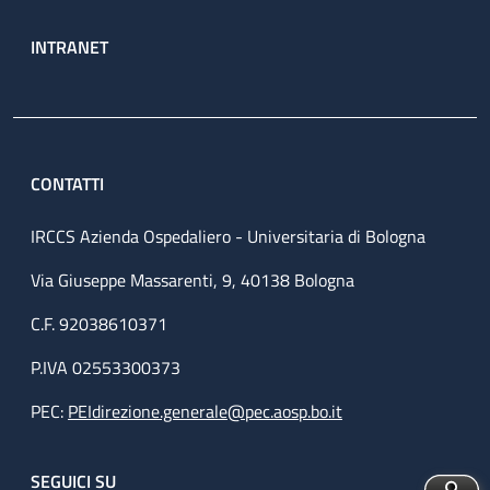
INTRANET
CONTATTI
IRCCS Azienda Ospedaliero - Universitaria di Bologna
Via Giuseppe Massarenti, 9, 40138 Bologna
C.F. 92038610371
P.IVA 02553300373
PEC:
PEIdirezione.generale@pec.aosp.bo.it
SEGUICI SU