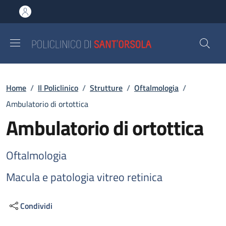
Salta al contenuto principale
Skip to footer content
Briciole di pane
Home
/
Il Policlinico
/
Strutture
/
Oftalmologia
/
Ambulatorio di ortottica
Ambulatorio di ortottica
Oftalmologia
Macula e patologia vitreo retinica
Condividi