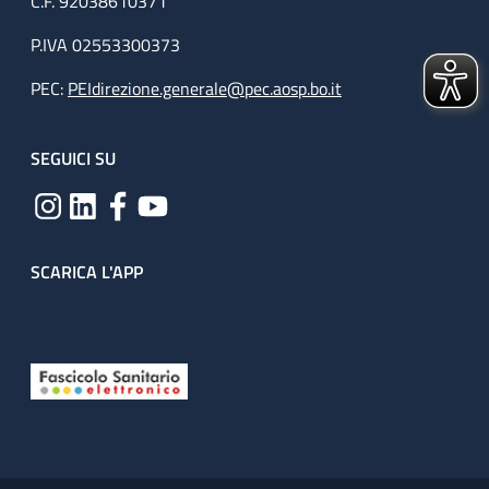
C.F. 92038610371
P.IVA 02553300373
PEC:
PEIdirezione.generale@pec.aosp.bo.it
SEGUICI SU
SCARICA L'APP