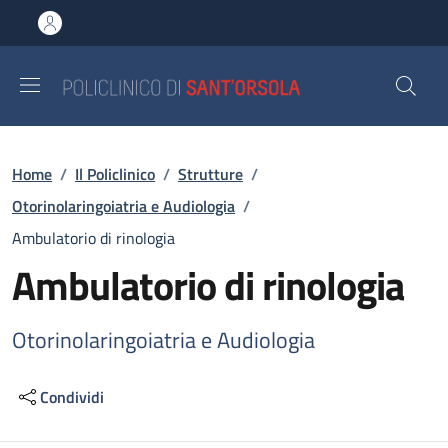
Salta al contenuto principale
Skip to footer content
Briciole di pane
Home
/
Il Policlinico
/
Strutture
/
Otorinolaringoiatria e Audiologia
/
Ambulatorio di rinologia
Ambulatorio di rinologia
Otorinolaringoiatria e Audiologia
Condividi