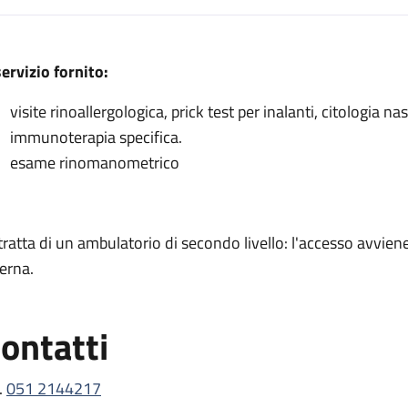
escrizione
servizio fornito:
visite rinoallergologica, prick test per inalanti, citologia 
immunoterapia specifica.
a
esame rinomanometrico
 rinologia
a
 tratta di un ambulatorio di secondo livello: l'accesso avvi
logia
terna.
ontatti
.
051 2144217