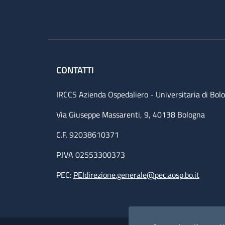
CONTATTI
IRCCS Azienda Ospedaliero - Universitaria di Bol
Via Giuseppe Massarenti, 9, 40138 Bologna
C.F. 92038610371
P.IVA 02553300373
PEC:
PEIdirezione.generale@pec.aosp.bo.it