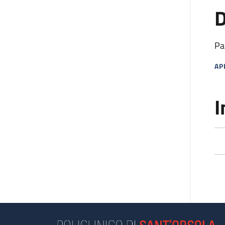
D
Pa
AP
MA
I