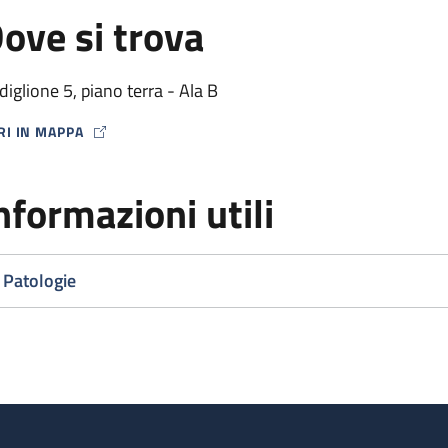
ove si trova
diglione 5, piano terra - Ala B
RI IN MAPPA
P ICON
nformazioni utili
Patologie