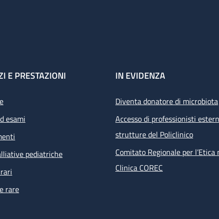
ZI E PRESTAZIONI
IN EVIDENZA
e
Diventa donatore di microbiota
ed esami
Accesso di professionisti estern
strutture del Policlinico
menti
Comitato Regionale per l’Etica 
lliative pediatriche
Clinica COREC
rari
e rare