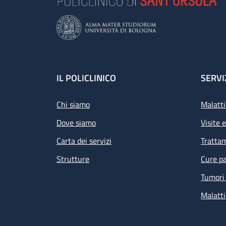
Footer
IL POLICLINICO
SERVI
Chi siamo
Malatti
Dove siamo
Visite 
Carta dei servizi
Tratta
Strutture
Cure pa
Tumori 
Malatti