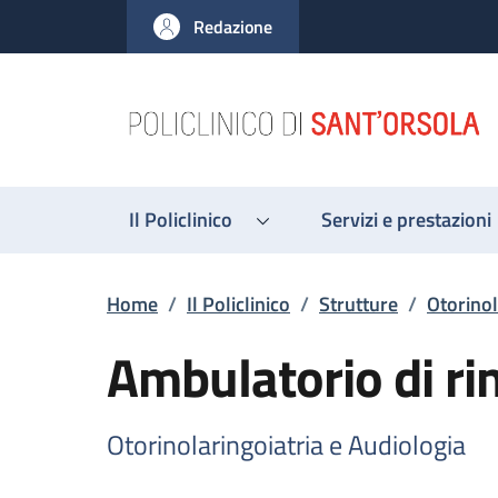
Salta al contenuto principale
Skip to footer content
Redazione
Il Policlinico
Servizi e prestazioni
Briciole di pane
Home
/
Il Policlinico
/
Strutture
/
Otorinol
Ambulatorio di ri
Otorinolaringoiatria e Audiologia