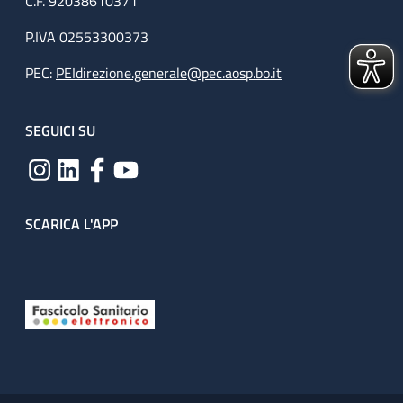
C.F. 92038610371
P.IVA 02553300373
PEC:
PEIdirezione.generale@pec.aosp.bo.it
SEGUICI SU
SCARICA L'APP