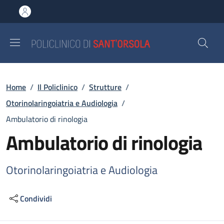
Salta al contenuto principale
Skip to footer content
Briciole di pane
Home
/
Il Policlinico
/
Strutture
/
Otorinolaringoiatria e Audiologia
/
Ambulatorio di rinologia
Ambulatorio di rinologia
Otorinolaringoiatria e Audiologia
Condividi