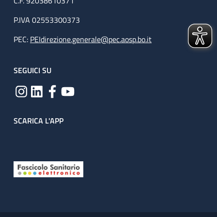
C.F. 92038610371
P.IVA 02553300373
PEC:
PEIdirezione.generale@pec.aosp.bo.it
SEGUICI SU
SCARICA L'APP