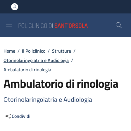
Salta al contenuto principale
Skip to footer content
Briciole di pane
Home
/
Il Policlinico
/
Strutture
/
Otorinolaringoiatria e Audiologia
/
Ambulatorio di rinologia
Ambulatorio di rinologia
Otorinolaringoiatria e Audiologia
Condividi