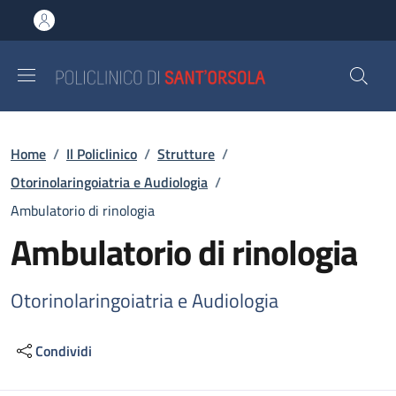
Salta al contenuto principale
Skip to footer content
Briciole di pane
Home
/
Il Policlinico
/
Strutture
/
Otorinolaringoiatria e Audiologia
/
Ambulatorio di rinologia
Ambulatorio di rinologia
Otorinolaringoiatria e Audiologia
Condividi