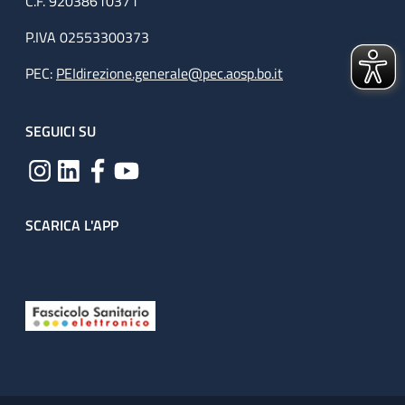
C.F. 92038610371
P.IVA 02553300373
PEC:
PEIdirezione.generale@pec.aosp.bo.it
SEGUICI SU
SCARICA L'APP