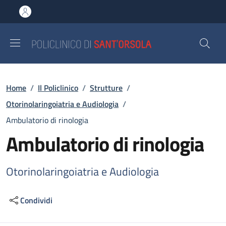
Salta al contenuto principale
Skip to footer content
Briciole di pane
Home
/
Il Policlinico
/
Strutture
/
Otorinolaringoiatria e Audiologia
/
Ambulatorio di rinologia
Ambulatorio di rinologia
Otorinolaringoiatria e Audiologia
Condividi