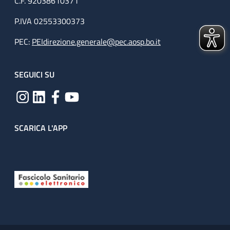
C.F. 92038610371
P.IVA 02553300373
PEC:
PEIdirezione.generale@pec.aosp.bo.it
SEGUICI SU
SCARICA L'APP