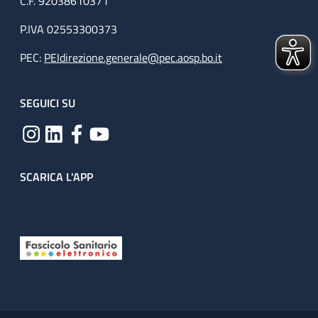
C.F. 92038610371
P.IVA 02553300373
PEC:
PEIdirezione.generale@pec.aosp.bo.it
SEGUICI SU
SCARICA L'APP