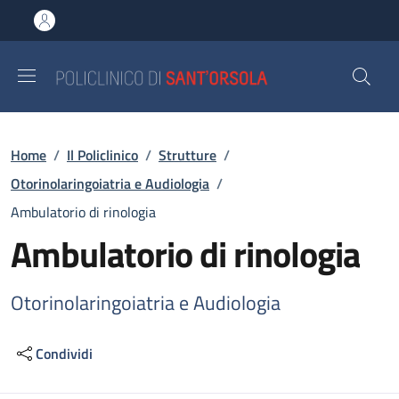
Salta al contenuto principale
Skip to footer content
Briciole di pane
Home
/
Il Policlinico
/
Strutture
/
Otorinolaringoiatria e Audiologia
/
Ambulatorio di rinologia
Ambulatorio di rinologia
Otorinolaringoiatria e Audiologia
Condividi