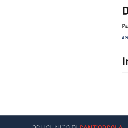
D
Pa
AP
MA
I