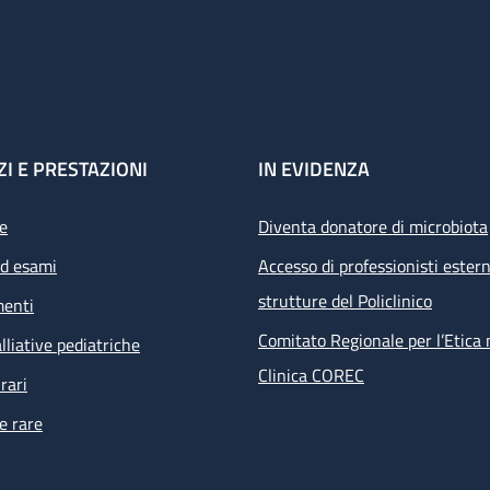
ZI E PRESTAZIONI
IN EVIDENZA
e
Diventa donatore di microbiota
ed esami
Accesso di professionisti estern
strutture del Policlinico
menti
Comitato Regionale per l’Etica 
lliative pediatriche
Clinica COREC
rari
e rare