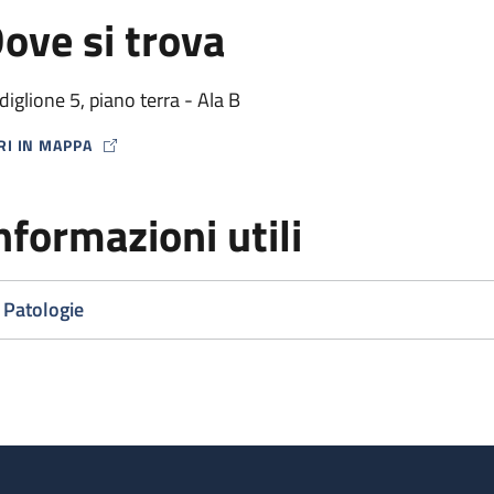
ove si trova
diglione 5, piano terra - Ala B
RI IN MAPPA
P ICON
nformazioni utili
Patologie