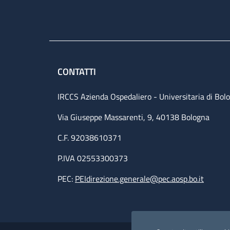
CONTATTI
IRCCS Azienda Ospedaliero - Universitaria di Bol
Via Giuseppe Massarenti, 9, 40138 Bologna
C.F. 92038610371
P.IVA 02553300373
PEC:
PEIdirezione.generale@pec.aosp.bo.it