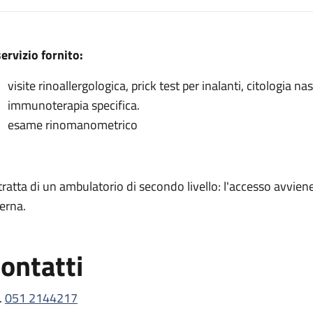
escrizione
servizio fornito:
visite rinoallergologica, prick test per inalanti, citologia 
immunoterapia specifica.
a
esame rinomanometrico
 rinologia
a
 tratta di un ambulatorio di secondo livello: l'accesso avvi
logia
terna.
ontatti
.
051 2144217