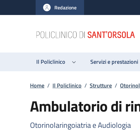
Salta al contenuto principale
Skip to footer content
Redazione
Il Policlinico
Servizi e prestazioni
Briciole di pane
Home
/
Il Policlinico
/
Strutture
/
Otorinol
Ambulatorio di ri
Otorinolaringoiatria e Audiologia