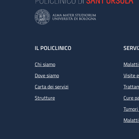
Footer
IL POLICLINICO
SERVI
Chi siamo
Malatti
Dove siamo
Visite 
Carta dei servizi
Tratta
Strutture
Cure pa
Tumori 
Malatti