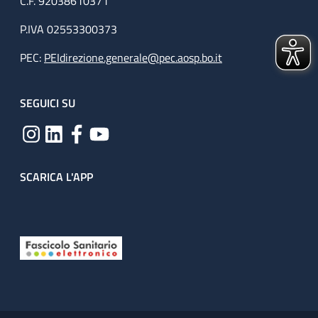
C.F. 92038610371
P.IVA 02553300373
PEC:
PEIdirezione.generale@pec.aosp.bo.it
SEGUICI SU
SCARICA L'APP