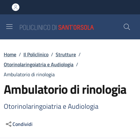
Salta al contenuto principale
Skip to footer content
Briciole di pane
Home
/
Il Policlinico
/
Strutture
/
Otorinolaringoiatria e Audiologia
/
Ambulatorio di rinologia
Ambulatorio di rinologia
Otorinolaringoiatria e Audiologia
Condividi