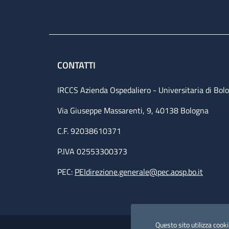
CONTATTI
IRCCS Azienda Ospedaliero - Universitaria di Bol
Via Giuseppe Massarenti, 9, 40138 Bologna
C.F. 92038610371
P.IVA 02553300373
PEC:
PEIdirezione.generale@pec.aosp.bo.it
Small prints
Useful links section
Questo sito utilizza cookie