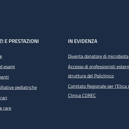
ZI E PRESTAZIONI
IN EVIDENZA
e
Diventa donatore di microbiota
ed esami
Accesso di professionisti estern
strutture del Policlinico
menti
Comitato Regionale per l’Etica 
lliative pediatriche
Clinica COREC
rari
e rare