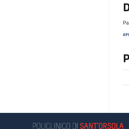
D
Pa
AP
MA
P