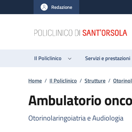
Salta al contenuto principale
Skip to footer content
Redazione
Il Policlinico
Servizi e prestazioni
Briciole di pane
Home
/
Il Policlinico
/
Strutture
/
Otorinol
Ambulatorio oncol
Otorinolaringoiatria e Audiologia