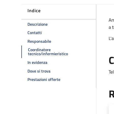
Indice
D
Am
della pagina Ambulatorio oncologia tes
Descrizione
a 
della pagina Ambulatorio oncologia testa 
Contatti
L'
della pagina Ambulatorio oncologia t
Responsabile
Coordinatore
della pagina Ambulatorio o
tecnico/infermieristico
C
della pagina Ambulatorio oncologia tes
In evidenza
della pagina Ambulatorio oncologia t
Dove si trova
Tel
della pagina Ambulatorio oncol
Prestazioni offerte
R