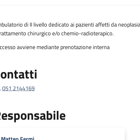
escrizione
bulatorio di II livello dedicato ai pazienti affetti da neoplasi
ta collo
trattamento chirurgico e/o chemio-radioterapico.
collo
accesso avviene mediante prenotazione interna
esta collo
ncologia testa collo
ontatti
ta collo
esta collo
.
051 2144169
ogia testa collo
esponsabile
Matteo Fermi