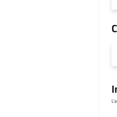
C
I
L'