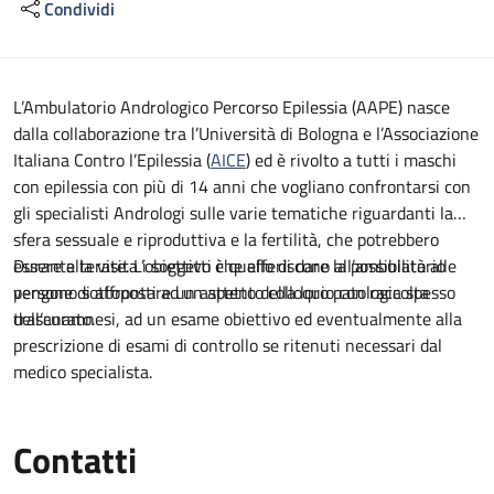
Condividi
Descrizione
L’Ambulatorio Andrologico Percorso Epilessia (AAPE) nasce
dalla collaborazione tra l’Università di Bologna e l’Associazione
Italiana Contro l’Epilessia (
AICE
) ed è rivolto a tutti i maschi
con epilessia con più di 14 anni che vogliano confrontarsi con
gli specialisti Andrologi sulle varie tematiche riguardanti la
sfera sessuale e riproduttiva e la fertilità, che potrebbero
essere alterate. L’obiettivo è quello di dare la possibilità alle
Durante la visita i soggetti che afferiscono all’ambulatorio
persone di affrontare un aspetto della loro patologia spesso
vengono sottoposti ad un attento colloquio con raccolta
trascurato.
dell’anamnesi, ad un esame obiettivo ed eventualmente alla
prescrizione di esami di controllo se ritenuti necessari dal
medico specialista.
Contatti