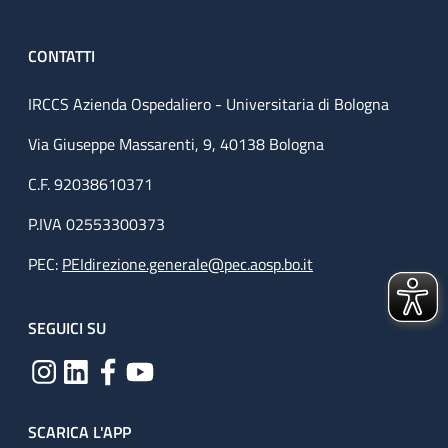
CONTATTI
IRCCS Azienda Ospedaliero - Universitaria di Bologna
Via Giuseppe Massarenti, 9, 40138 Bologna
C.F. 92038610371
P.IVA 02553300373
PEC:
PEIdirezione.generale@pec.aosp.bo.it
SEGUICI SU
SCARICA L'APP