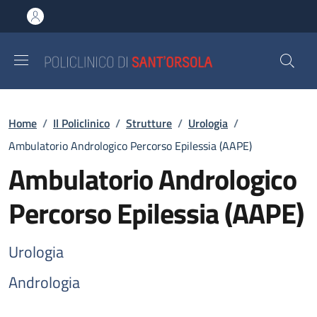
Salta al contenuto principale
Skip to footer content
Briciole di pane
Home
/
Il Policlinico
/
Strutture
/
Urologia
/
Ambulatorio Andrologico Percorso Epilessia (AAPE)
Ambulatorio Andrologico
Percorso Epilessia (AAPE)
Urologia
Andrologia