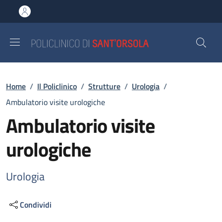
Salta al contenuto principale
Skip to footer content
Briciole di pane
Home
/
Il Policlinico
/
Strutture
/
Urologia
/
Ambulatorio visite urologiche
Ambulatorio visite
urologiche
Urologia
Condividi