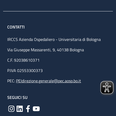
CONTATTI
IRCCS Azienda Ospedaliero - Universitaria di Bologna
Via Giuseppe Massarenti, 9, 40138 Bologna
C.F. 92038610371
P.IVA 02553300373
PEC:
PEIdirezione.generale@pec.aosp.bo.it
SEGUICI SU