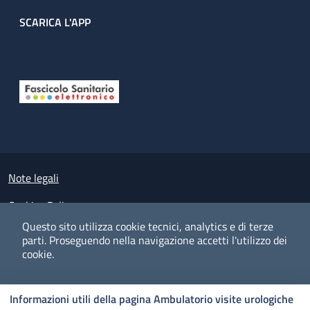
SCARICA L'APP
Useful links section
Small prints
Note legali
Cookies Policy
Questo sito utilizza cookie tecnici, analytics e di terze
Policy privacy e protezione del dato personale
parti.
Proseguendo nella navigazione accetti l'utilizzo dei
cookie.
Albo pretorio on-line
Dichiarazione di accessibilità
COOKIES
I CO
PREFERENZE
ACCETTO
Informazioni utili della pagina Ambulatorio visite urologiche