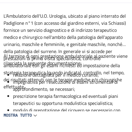
Descrizione
L'Ambulatorio dell'U.O. Urologia, ubicato al piano interrato del
Padiglione n°1 (con accesso dal giardino esterni, via Schiassi)
fornisce un servizio diagnostico e di indirizzo terapeutico
medico e chirurgico nell'ambito della patologia dell'apparato
urinario, maschile e femminile, e genitale maschile, nonché
della patologia del surrene. In generale vi si accede per
Al termine di ogni prestazione ambulatoriale al paziente viene
prestazioni di prima visita specialistica, controllo
rilasciata la seguente documentazione:
ambulatoriale con gli esami richiesti ed impostazione della
strategia terapeutica (quando indicata), controllo, nel tempo,
relazione dettagliata per il medico curante;
dei risultati ottenuti con le terapie mediche e/o chirurgiche
impegnativa per l'esecuzione di esami strumentali di
effettuate.
approfondimento, se necessari;
prescrizione terapia farmacologica ed eventuali piani
terapeutici su opportuna modulistica specialistica;
modulo di prenotazione del ricovero se necessario con
MOSTRA TUTTO
appropriata modulistica per l'esecuzione del percorso
preoperatorio;
tutte le ulteriori ed eventuali indicazioni specifiche del