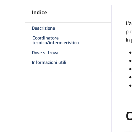
Indice
D
L'
della pagina Ambulatorio di endoscopi
Descrizione
pic
Coordinatore
In
della pagina Ambulatorio 
tecnico/infermieristico
della pagina Ambulatorio di endosco
Dove si trova
della pagina Ambulatorio di end
Informazioni utili
C