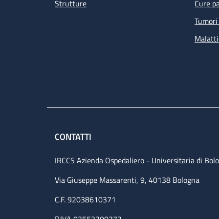
Strutture
Cure pa
Tumori 
Malatti
CONTATTI
IRCCS Azienda Ospedaliero - Universitaria di Bol
Via Giuseppe Massarenti, 9, 40138 Bologna
C.F. 92038610371