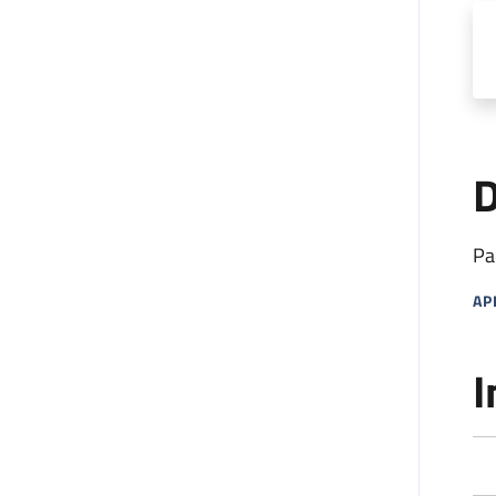
D
Pa
AP
MA
I