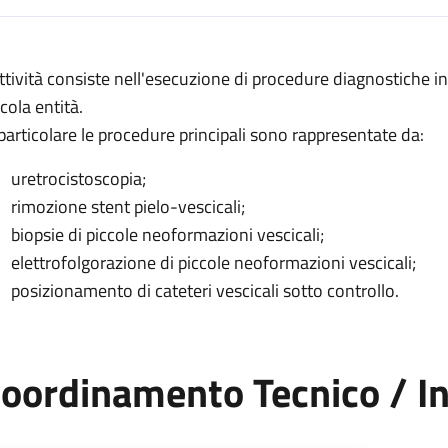
escrizione
attività consiste nell'esecuzione di procedure diagnostiche i
a diagnostica
cola entità.
 particolare le procedure principali sono rappresentate da:
di endoscopia diagnostica
pia diagnostica
uretrocistoscopia;
rimozione stent pielo-vescicali;
oscopia diagnostica
biopsie di piccole neoformazioni vescicali;
elettrofolgorazione di piccole neoformazioni vescicali;
posizionamento di cateteri vescicali sotto controllo.
oordinamento Tecnico / In