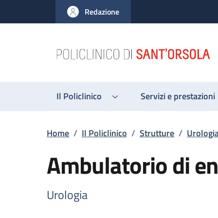
Salta al contenuto principale
Skip to footer content
Redazione
Il Policlinico
Servizi e prestazioni
Briciole di pane
Home
/
Il Policlinico
/
Strutture
/
Urologi
Ambulatorio di e
Urologia