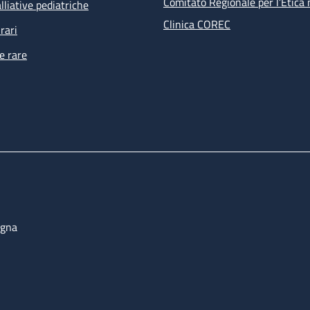
Comitato Regionale per l’Etica 
lliative pediatriche
Clinica COREC
rari
e rare
ogna