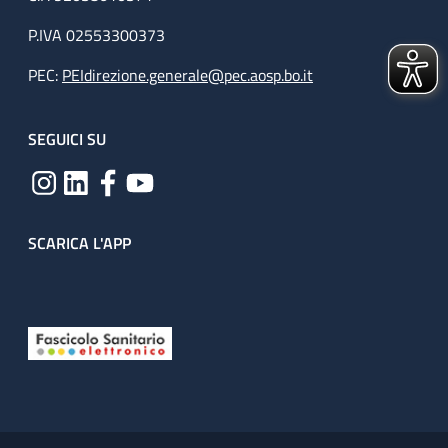
P.IVA 02553300373
PEC:
PEIdirezione.generale@pec.aosp.bo.it
SEGUICI SU
SCARICA L'APP
Useful links section