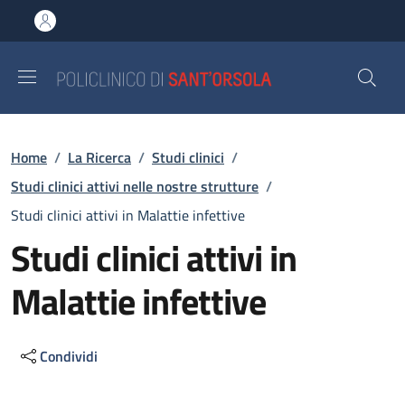
Salta al contenuto principale
Skip to footer content
Briciole di pane
Home
/
La Ricerca
/
Studi clinici
/
Studi clinici attivi nelle nostre strutture
/
Studi clinici attivi in Malattie infettive
Studi clinici attivi in
Malattie infettive
Condividi