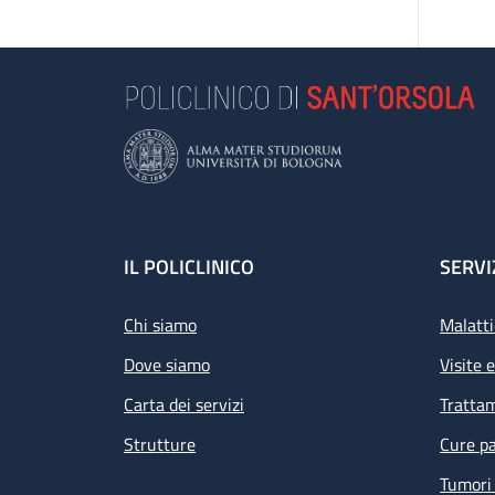
Footer
IL POLICLINICO
SERVI
Chi siamo
Malatti
Dove siamo
Visite 
Carta dei servizi
Tratta
Strutture
Cure pa
Tumori 