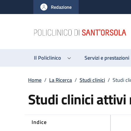
Salta al contenuto principale
Skip to footer content
Redazione
Il Policlinico
Servizi e prestazioni
Briciole di pane
Home
/
La Ricerca
/
Studi clinici
/
Studi cli
Studi clinici attiv
Indice