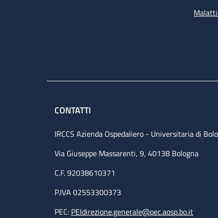
Malatti
CONTATTI
IRCCS Azienda Ospedaliero - Universitaria di Bol
Via Giuseppe Massarenti, 9, 40138 Bologna
C.F. 92038610371
P.IVA 02553300373
PEC:
PEIdirezione.generale@pec.aosp.bo.it