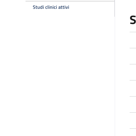
D
della pagina Studi clinici attivi 
Studi clinici attivi
S