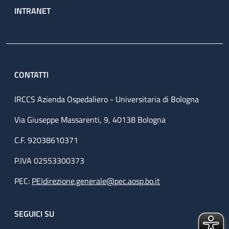
INTRANET
CONTATTI
IRCCS Azienda Ospedaliero - Universitaria di Bologna
Via Giuseppe Massarenti, 9, 40138 Bologna
C.F. 92038610371
P.IVA 02553300373
PEC:
PEIdirezione.generale@pec.aosp.bo.it
SEGUICI SU