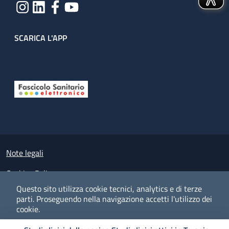
SCARICA L'APP
Useful links section
Small prints
Note legali
Cookies Policy
Questo sito utilizza cookie tecnici, analytics e di terze
Policy privacy e protezione del dato personale
parti.
Proseguendo nella navigazione accetti l'utilizzo dei
cookie.
Albo pretorio on-line