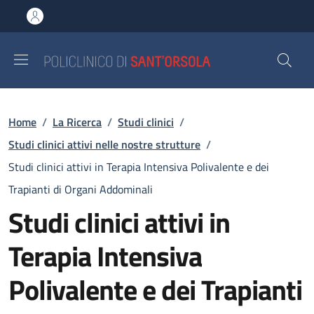
Salta al contenuto principale
Skip to footer content
Briciole di pane
Home
/
La Ricerca
/
Studi clinici
/
Studi clinici attivi nelle nostre strutture
/
Studi clinici attivi in Terapia Intensiva Polivalente e dei
Trapianti di Organi Addominali
Studi clinici attivi in
Terapia Intensiva
Polivalente e dei Trapianti