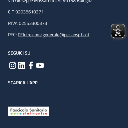
Via Giuseppe Massarenti, 9, 40138 Bologna
C.F. 92038610371
P.IVA 02553300373
PEC:
PEIdirezione.generale@pec.aosp.bo.it
SEGUICI SU
SCARICA L'APP