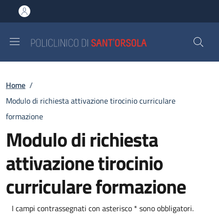
Salta al contenuto principale
Skip to footer content
Briciole di pane
Home
/
Modulo di richiesta attivazione tirocinio curriculare
formazione
Modulo di richiesta
attivazione tirocinio
curriculare formazione
I campi contrassegnati con asterisco * sono obbligatori.