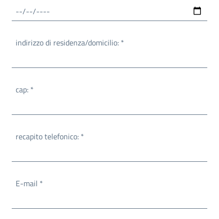
Obbligatorio
indirizzo di residenza/domicilio:
*
Obbligatorio
cap:
*
Obbligatorio
recapito telefonico:
*
Obbligatorio
E-mail
*