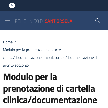
Salta al contenuto principale
Skip to footer content
Briciole di pane
Home
/
Modulo per la prenotazione di cartella
clinica/documentazione ambulatoriale/documentazione di
pronto soccorso
Modulo per la
prenotazione di cartella
clinica/documentazione