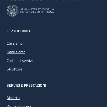
Footer
IL POLICLINICO
Chi siamo
Dove siamo
Carta dei servizi
Strutture
SERVIZI E PRESTAZIONI
Malattie
Visite ed esami