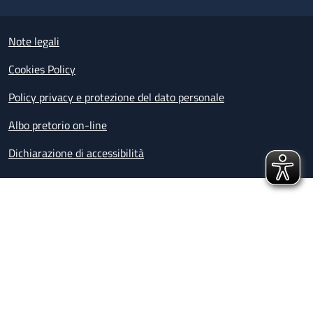
Useful links section
Small prints
Note legali
Cookies Policy
Policy privacy e protezione del dato personale
Albo pretorio on-line
Dichiarazione di accessibilità