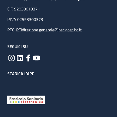
C.F. 92038610371
P.IVA 02553300373
PEC:
PEIdirezione.generale@pec.aosp.bo.it
SEGUICI SU
SCARICA L'APP