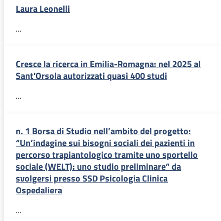
Laura Leonelli
...
Cresce la ricerca in Emilia-Romagna: nel 2025 al
Sant'Orsola autorizzati quasi 400 studi
...
n. 1 Borsa di Studio nell’ambito del progetto:
“Un’indagine sui bisogni sociali dei pazienti in
percorso trapiantologico tramite uno sportello
sociale (WELT): uno studio preliminare” da
svolgersi presso SSD Psicologia Clinica
Ospedaliera
...