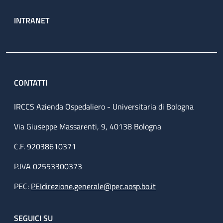
INTRANET
CONTATTI
IRCCS Azienda Ospedaliero - Universitaria di Bologna
Via Giuseppe Massarenti, 9, 40138 Bologna
C.F. 92038610371
P.IVA 02553300373
PEC:
PEIdirezione.generale@pec.aosp.bo.it
SEGUICI SU