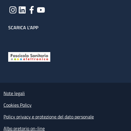
SCARICA L'APP
Useful links section
Small prints
Note legali
Cookies Policy
Policy privacy e protezione del dato personale
Albo pretorio on-line