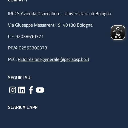
IRCCS Azienda Ospedaliero - Universitaria di Bologna
Via Giuseppe Massarenti, 9, 40138 Bologna
C.F. 92038610371
P.IVA 02553300373
PEC:
PEIdirezione.generale@pec.aosp.bo.it
SEGUICI SU
SCARICA L'APP