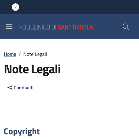
Salta al contenuto principale
Skip to footer content
Briciole di pane
Home
/
Note Legali
Note Legali
Condividi
Descrizione
Copyright