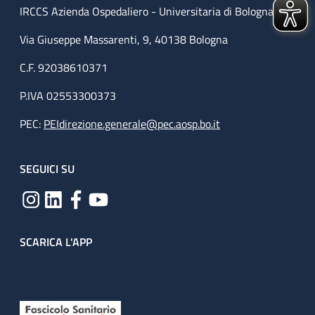
IRCCS Azienda Ospedaliero - Universitaria di Bologna
Via Giuseppe Massarenti, 9, 40138 Bologna
C.F. 92038610371
P.IVA 02553300373
PEC:
PEIdirezione.generale@pec.aosp.bo.it
SEGUICI SU
SCARICA L'APP