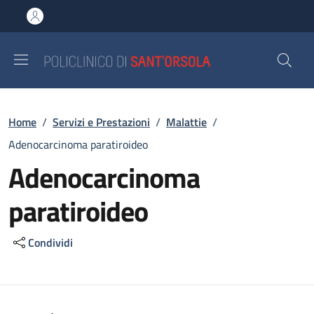
Salta al contenuto principale
Skip to footer content
Briciole di pane
Home
/
Servizi e Prestazioni
/
Malattie
/
Adenocarcinoma paratiroideo
Adenocarcinoma
paratiroideo
Condividi