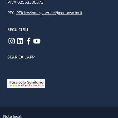
P.IVA 02553300373
PEC:
PEIdirezione.generale@pec.aosp.bo.it
SEGUICI SU
SCARICA L'APP
Useful links section
Small prints
Note legali