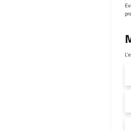
Ev
pr
M
L’