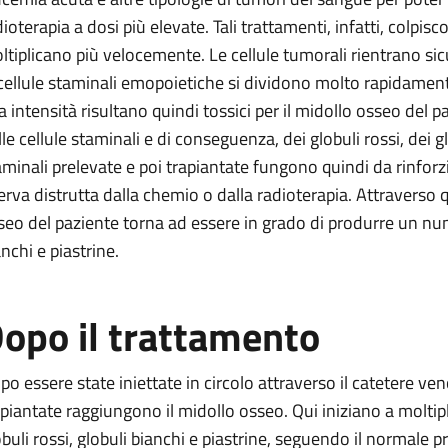
dioterapia a dosi più elevate. Tali trattamenti, infatti, colpis
ltiplicano più velocemente. Le cellule tumorali rientrano s
 cellule staminali emopoietiche si dividono molto rapidamente
ta intensità risultano quindi tossici per il midollo osseo de
le cellule staminali e di conseguenza, dei globuli rossi, dei gl
aminali prelevate e poi trapiantate fungono quindi da rinforzi
serva distrutta dalla chemio o dalla radioterapia. Attraverso q
seo del paziente torna ad essere in grado di produrre un nume
nchi e piastrine.
opo il trattamento
po essere state iniettate in circolo attraverso il catetere ven
apiantate raggiungono il midollo osseo. Qui iniziano a moltip
obuli rossi, globuli bianchi e piastrine, seguendo il normale 