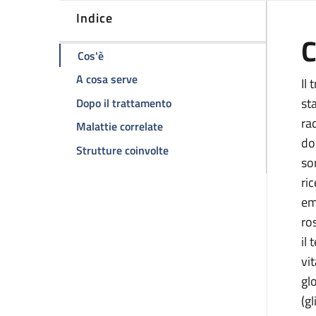
Indice
C
della pagina Trapianto allogenico di cellule 
Cos'è
della pagina Trapianto allogenico di c
A cosa serve
Il
della pagina Trapianto allogeni
st
Dopo il trattamento
ra
della pagina Trapianto allogenic
Malattie correlate
do
della pagina Trapianto allogeni
Strutture coinvolte
sor
ri
em
ro
il
vi
gl
(g