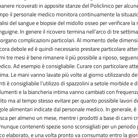
manere ricoverati in apposite stanze del Policlinico per alcu
mpo il personale medico monitora continuamente la situazion
alisi del sangue e biopsie del midollo osseo per verificare la 
nguigne. In genere il ricovero termina nell’arco di tre setti
sorgano complicazioni particolari. Al momento delle dimensio
cora debole ed è quindi necessario prestare particolare atten
imi tre mesi è bene rimanere il più possibile a riposo, seguend
dico. Ad esempio è consigliabile: Curare con particolare atte
tima. Le mani vanno lavate più volte al giorno utilizzando det
nti è consigliabile l’utilizzo di spazzolini a setole morbide e 
dumenti e la biancheria intima vanno cambiati con frequenza
lito ma al tempo stesso evitare per quanto possibile lavori
gole alimentari indicate dal personale medico. In generale, è
esca per almeno un mese, mentre i prodotti a base di carni cr
munque contenenti spezie sono sconsigliati per un periodo pi
co elaborato, e una volta pronto va consumato entro la giorn