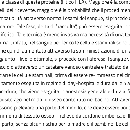
lla classe di queste proteine (il tipo HLA). Maggiore è la compa
elli del ricevente, maggiore è la probabilità che il procedimen
mpatibilità attraverso normali esami del sangue, si procede co
natore. Tale fase, detta di “raccolta”, può essere eseguita i
riferico. Tale tecnica è meno invasiva ma necessità di una te
rmali, infatti, nel sangue periferico le cellule staminali sono 
ene quindi aumentato attraverso la somministrazione di un 
ggiunto il livello ottimale, si procede con l’aferesi: il sangu
accio o attraverso un catetere venoso centrale e trattato da 
trarre le cellule staminali, prima di essere re-immesso nel ci
litamente eseguita in regime di day-hospital e dura dalle 4 a
ocedura, che viene eseguita in anestesia generale e dura all’
posito ago nel midollo osseo contenuto nel bacino. Attraverso
ssono prelevare una parte del midollo, che deve essere poi pu
ammenti di tessuto osseo. Prelievo da cordone ombelicale. 
l parto, senza alcun rischio per la madre o il bambino. Le cel