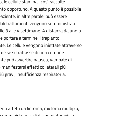
 le cellule staminali così raccolte
nto opportuno. A questo punto è possibile
aziente, in altre parole, può essere
 Tali trattamenti vengono somministrati
alle 3 alle 4 settimane. A distanza da uno o
 portare a termine il trapianto,
te. Le cellule vengono iniettate attraverso
me se si trattasse di una comune
ente può avvertire nausea, vampate di
anifestarsi effetti collaterali più
iù gravi, insufficienza respiratoria.
ienti affetti da linfoma, mieloma multiplo,
 somministrare cicli di chemioterapia o