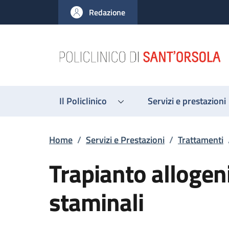
Salta al contenuto principale
Skip to footer content
Redazione
Il Policlinico
Servizi e prestazioni
Briciole di pane
Home
/
Servizi e Prestazioni
/
Trattamenti
Trapianto allogeni
staminali