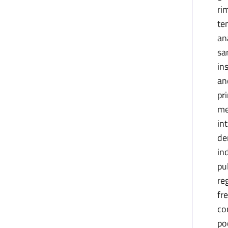
ri
te
an
sa
in
an
pr
me
in
de
in
pu
re
fr
co
po