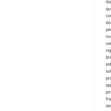
da
qu
co
do
pe
no
vi
ra
br
es
so
pr
ap
po
fr
de