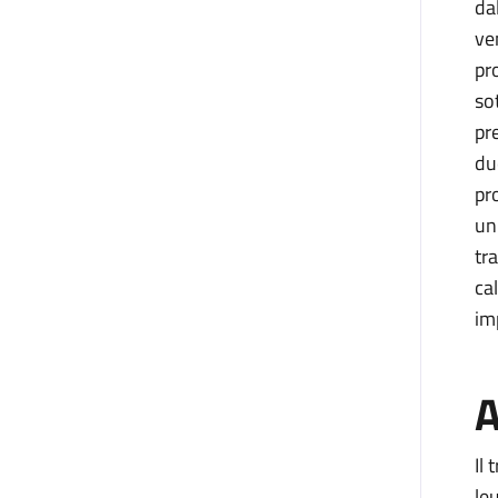
da
ve
pr
so
pr
du
pr
un
tr
ca
imp
A
Il
le