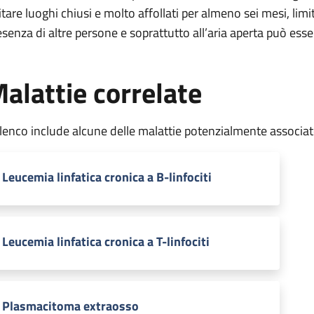
itare luoghi chiusi e molto affollati per almeno sei mesi, limi
esenza di altre persone e soprattutto all’aria aperta può ess
alattie correlate
elenco include alcune delle malattie potenzialmente associa
Leucemia linfatica cronica a B-linfociti
Leucemia linfatica cronica a T-linfociti
Plasmacitoma extraosso