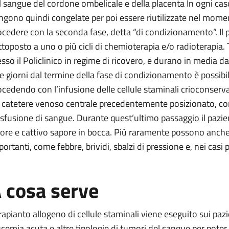
l sangue del cordone ombelicale e della placenta In ogni caso,
ngono quindi congelate per poi essere riutilizzate nel mome
ocedere con la seconda fase, detta “di condizionamento”. Il p
ttoposto a uno o più cicli di chemioterapia e/o radioterapia.
esso il Policlinico in regime di ricovero, e durano in media d
e giorni dal termine della fase di condizionamento è possibile
ocedendo con l’infusione delle cellule staminali crioconserva
 catetere venoso centrale precedentemente posizionato, co
asfusione di sangue. Durante quest’ultimo passaggio il pazi
lore e cattivo sapore in bocca. Più raramente possono anche m
ortanti, come febbre, brividi, sbalzi di pressione e, nei casi p
 cosa serve
 trapianto allogeno di cellule staminali viene eseguito sui paz
ucemia acuta e altre tipologie di tumori del sangue per poter