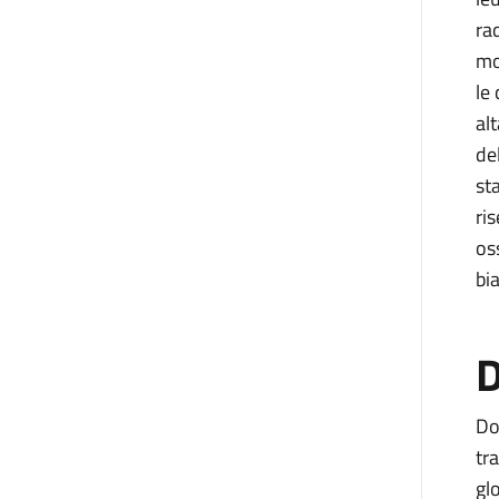
ra
mo
le
al
del
st
ri
os
bia
D
Do
tr
gl