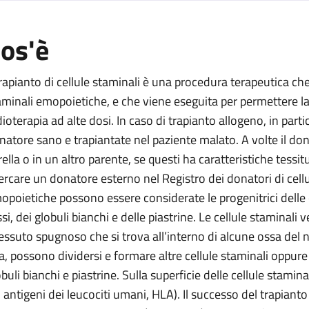
os'è
staminali
ellule staminali
 trapianto di cellule staminali è una procedura terapeutica che
co di cellule staminali
aminali emopoietiche, e che viene eseguita per permettere 
dioterapia ad alte dosi. In caso di trapianto allogeno, in part
o di cellule staminali
natore sano e trapiantate nel paziente malato. A volte il dona
co di cellule staminali
ella o in un altro parente, se questi ha caratteristiche tessitu
cercare un donatore esterno nel Registro dei donatori di cellu
opoietiche possono essere considerate le progenitrici delle c
ssi, dei globuli bianchi e delle piastrine. Le cellule staminal
 tessuto spugnoso che si trova all’interno di alcune ossa del n
ta, possono dividersi e formare altre cellule staminali oppure 
obuli bianchi e piastrine. Sulla superficie delle cellule stamin
li antigeni dei leucociti umani, HLA). Il successo del trapian