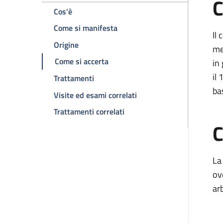
C
della pagina Carcinoma basocellulare
Cos'è
della pagina Carcinoma basocel
Come si manifesta
Il
della pagina Carcinoma basocellulare
Origine
me
della pagina Carcinoma basocellu
Come si accerta
in
il 
della pagina Carcinoma basocellulare
Trattamenti
ba
della pagina Carcinoma b
Visite ed esami correlati
della pagina Carcinoma basoc
Trattamenti correlati
C
La
ov
ar