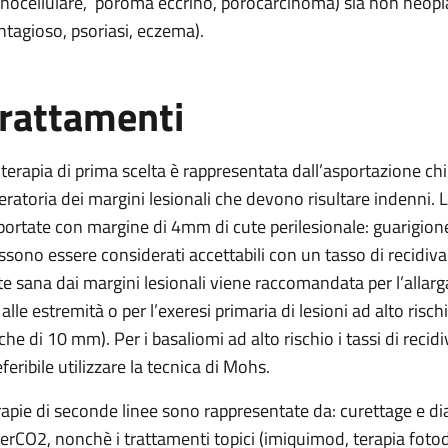
inocellulare, poroma eccrino, porocarcinoma) sia non neopla
ntagioso, psoriasi, eczema).
rattamenti
 terapia di prima scelta è rappresentata dall’asportazione chi
eratoria dei margini lesionali che devono risultare indenni. L
portate con margine di 4mm di cute perilesionale: guarigion
ssono essere considerati accettabili con un tasso di recidi
te sana dai margini lesionali viene raccomandata per l’allarg
 alle estremità o per l’exeresi primaria di lesioni ad alto risc
che di 10 mm). Per i basaliomi ad alto rischio i tassi di recid
feribile utilizzare la tecnica di Mohs.
rapie di seconde linee sono rappresentate da: curettage e di
serCO2, nonchè i trattamenti topici (imiquimod, terapia foto