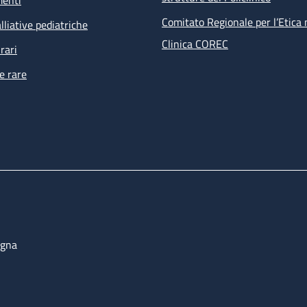
menti
Comitato Regionale per l’Etica 
lliative pediatriche
Clinica COREC
rari
e rare
ogna