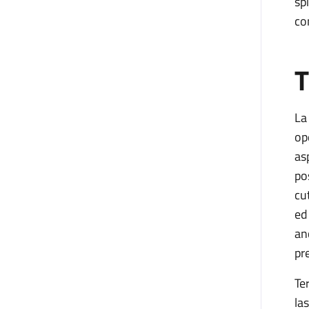
sp
co
T
La
op
as
po
cu
ed
an
pre
Te
la