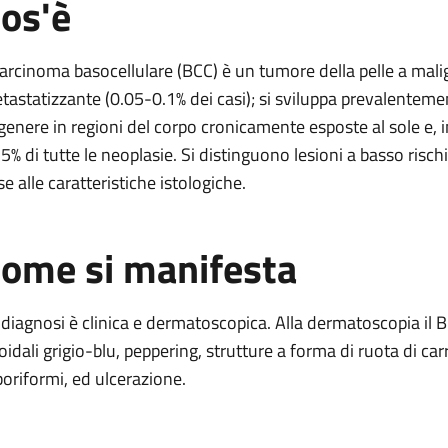
os'è
lulare
 carcinoma basocellulare (BCC) è un tumore della pelle a mal
tastatizzante (0.05-0.1% dei casi); si sviluppa prevalentemen
lare
 genere in regioni del corpo cronicamente esposte al sole e, in
15% di tutte le neoplasie. Si distinguono lesioni a basso rischio
se alle caratteristiche istologiche.
asocellulare
ellulare
ome si manifesta
 diagnosi è clinica e dermatoscopica. Alla dermatoscopia il B
oidali grigio-blu, peppering, strutture a forma di ruota di car
boriformi, ed ulcerazione.