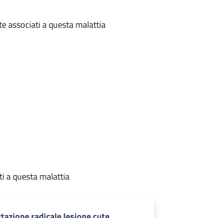
te associati a questa malattia
ti a questa malattia
tazione radicale lesione cute