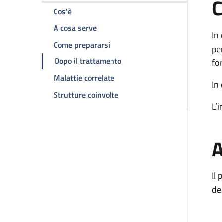
C
della pagina Asportazione radicale lesione c
Cos'è
della pagina Asportazione radicale l
A cosa serve
In
della pagina Asportazione radical
Come prepararsi
pe
della pagina Asportazione rad
Dopo il trattamento
fo
della pagina Asportazione radic
Malattie correlate
In
della pagina Asportazione radi
Strutture coinvolte
L’
A
Il
de