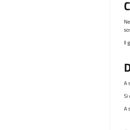
C
Ne
so
Il
D
A 
Si 
A 