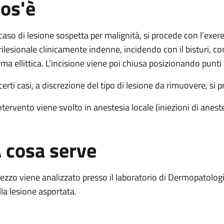
os'è
ute
esione cute
 caso di lesione sospetta per malignità, si procede con l’exer
e lesione cute
rilesionale clinicamente indenne, incidendo con il bisturi, co
icale lesione cute
rma ellittica. L’incisione viene poi chiusa posizionando punti 
ale lesione cute
 certi casi, a discrezione del tipo di lesione da rimuovere, si
cale lesione cute
intervento viene svolto in anestesia locale (iniezioni di anest
 cosa serve
 pezzo viene analizzato presso il laboratorio di Dermopatolog
lla lesione asportata.