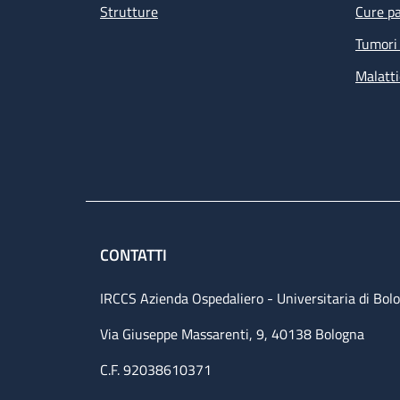
Strutture
Cure pa
Tumori 
Malatti
CONTATTI
IRCCS Azienda Ospedaliero - Universitaria di Bol
Via Giuseppe Massarenti, 9, 40138 Bologna
C.F. 92038610371