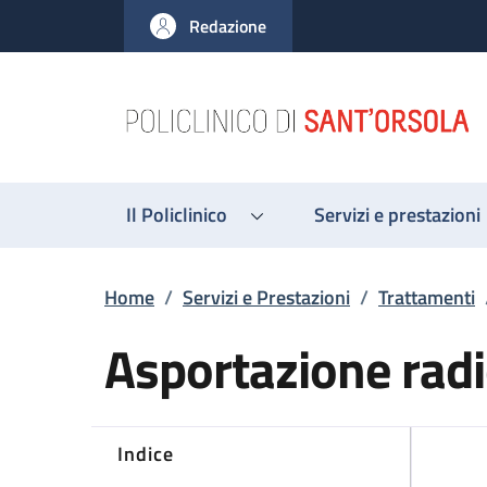
Salta al contenuto principale
Skip to footer content
Redazione
Il Policlinico
Servizi e prestazioni
Briciole di pane
Home
/
Servizi e Prestazioni
/
Trattamenti
Asportazione radi
Indice