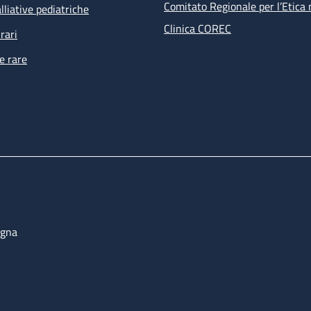
Comitato Regionale per l’Etica 
lliative pediatriche
Clinica COREC
rari
e rare
ogna