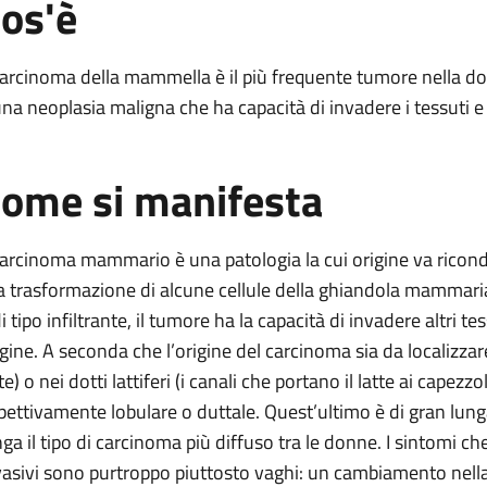
os'è
mmella
ante della mammella
 carcinoma della mammella è il più frequente tumore nella donn
mammella
una neoplasia maligna che ha capacità di invadere i tessuti e l
e della mammella
ella mammella
ome si manifesta
nfiltrante della mammella
rante della mammella
 carcinoma mammario è una patologia la cui origine va ricondo
la trasformazione di alcune cellule della ghiandola mammari
i tipo infiltrante, il tumore ha la capacità di invadere altri te
igine. A seconda che l’origine del carcinoma sia da localizzar
te) o nei dotti lattiferi (i canali che portano il latte ai capezz
spettivamente lobulare o duttale. Quest’ultimo è di gran lung
nga il tipo di carcinoma più diffuso tra le donne. I sintomi c
vasivi sono purtroppo piuttosto vaghi: un cambiamento nella