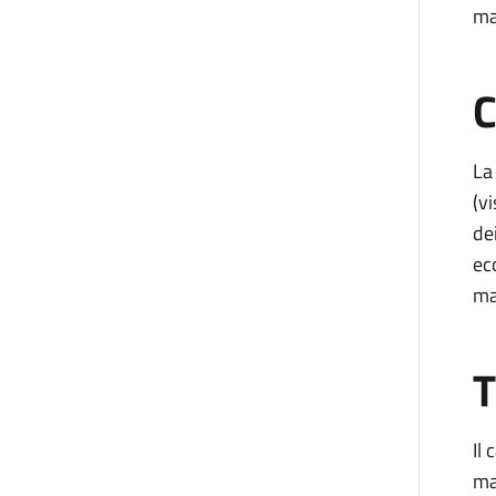
ma
C
La
(v
de
ec
ma
T
Il
ma