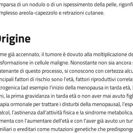
mparsa di un nodulo o di un ispessimento della pelle, rigonfi
mplesso areola-capezzolo e retrazioni cutanee.
rigine
me già accennato, il tumore è dovuto alla moltiplicazione dell
asformazione in cellule maligne. Nonostante non sia ancora st
atenante di questo processo, si conoscono con certezza alcuni
incipali fattori di rischio sono l’età, fattori riproduttivi cor
trogenica (ad esempio l’inizio della menopausa in tarda età, 
ni, la prima gravidanza in tarda età o non aver mai avuto fig
rapia ormonale per trattare i disturbi della menopausa), l’espo
alcol, l’astinenza dall’attività fisica e la sindrome metabolica
menta con l’aumentare dell’età e con l’aver già avuto un tum
miliari o ereditari come mutazioni genetiche che predispongo