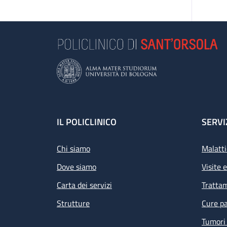
Footer
IL POLICLINICO
SERVI
Chi siamo
Malatti
Dove siamo
Visite 
Carta dei servizi
Tratta
Strutture
Cure pa
Tumori 