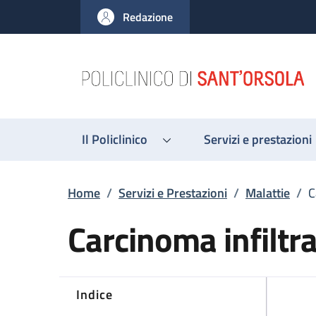
Salta al contenuto principale
Skip to footer content
Redazione
Il Policlinico
Servizi e prestazioni
Briciole di pane
Home
/
Servizi e Prestazioni
/
Malattie
/
C
Carcinoma infilt
Indice