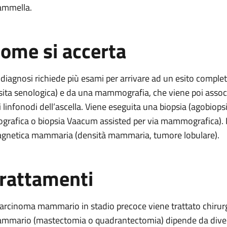
mmella.
ome si accerta
 diagnosi richiede più esami per arrivare ad un esito complet
isita senologica) e da una mammografia, che viene poi ass
i linfonodi dell’ascella. Viene eseguita una biopsia (agobiops
ografica o biopsia Vaacum assisted per via mammografica). I
gnetica mammaria (densità mammaria, tumore lobulare).
rattamenti
 carcinoma mammario in stadio precoce viene trattato chirurgi
mmario (mastectomia o quadrantectomia) dipende da diversi