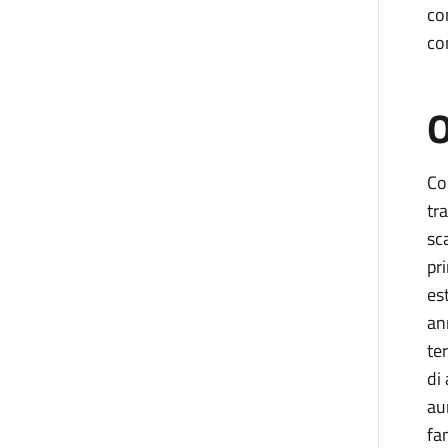
co
co
O
Co
tr
sc
pr
es
an
te
di 
au
fa