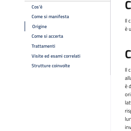
C
della pagina Carcinoma infiltrante della ma
Cos'è
della pagina Carcinoma infiltr
Come si manifesta
Il
della pagina Carcinoma infiltrante della 
Origine
è 
della pagina Carcinoma infiltrant
Come si accerta
della pagina Carcinoma infiltrante d
Trattamenti
C
della pagina Carcinoma i
Visite ed esami correlati
della pagina Carcinoma infilt
Strutture coinvolte
Il
al
è d
or
lat
ri
lu
in