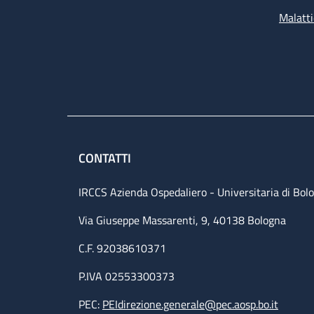
Malatti
CONTATTI
IRCCS Azienda Ospedaliero - Universitaria di Bol
Via Giuseppe Massarenti, 9, 40138 Bologna
C.F. 92038610371
P.IVA 02553300373
PEC:
PEIdirezione.generale@pec.aosp.bo.it