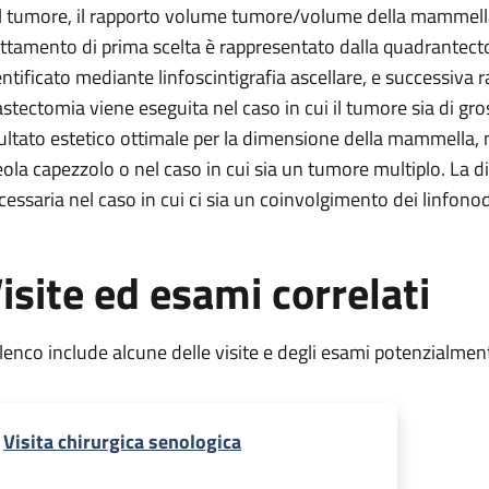
l tumore, il rapporto volume tumore/volume della mammella, 
attamento di prima scelta è rappresentato dalla quadrantecto
entificato mediante linfoscintigrafia ascellare, e successiva
stectomia viene eseguita nel caso in cui il tumore sia di gr
sultato estetico ottimale per la dimensione della mammella,
eola capezzolo o nel caso in cui sia un tumore multiplo. La d
cessaria nel caso in cui ci sia un coinvolgimento dei linfonodi
isite ed esami correlati
elenco include alcune delle visite e degli esami potenzialmen
Visita chirurgica senologica