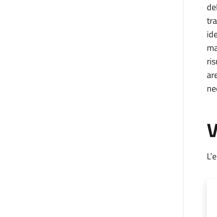
de
tr
id
ma
ri
ar
ne
V
L’