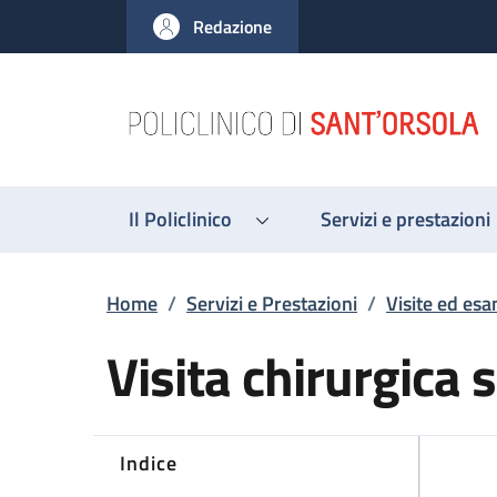
Salta al contenuto principale
Skip to footer content
Redazione
Il Policlinico
Servizi e prestazioni
Briciole di pane
Home
/
Servizi e Prestazioni
/
Visite ed esa
Visita chirurgica 
Indice