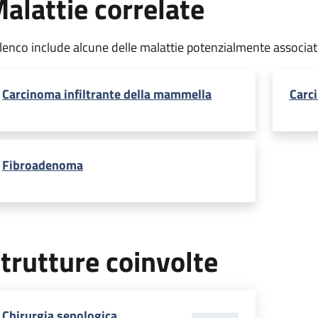
alattie correlate
elenco include alcune delle malattie potenzialmente associa
Carcinoma infiltrante della mammella
Carc
Fibroadenoma
trutture coinvolte
Chirurgia senologica