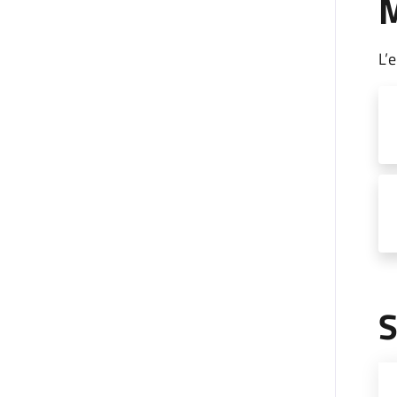
M
L’
S