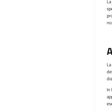
La
sp
pr
no
A
La
de
di
In
ap
es