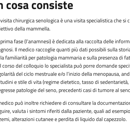
n cosa consiste
ologica
gica
 visita chirurgica senologica è una visita specialistica che s
nologica
iettivo della mammella.
gica
 prima fase (l’anamnesi) è dedicata alla raccolta delle informa
enologica
gnosi. Il medico raccoglie quanti più dati possibili sulla storia 
senologica
lla familiarità per patologia mammaria e sulla presenza di fa
l corso del colloquio lo specialista può porre domande speci
golarità del ciclo mestruale e/o l’inizio della menopausa, a
itudini e stile di vita (regime dietetico, tasso di sedentariet
egresse patologie del seno, precedenti casi di tumore al seno
 medico può inoltre richiedere di consultare la documentazi
guire, valuta i sintomi riferiti dalla paziente, quali ad esemp
zemi, alterazioni cutanee e perdita di liquido dal capezzolo.