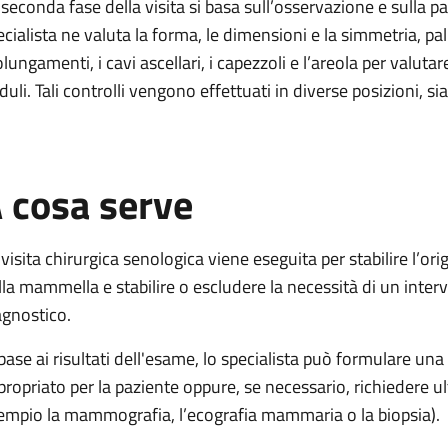
 seconda fase della visita si basa sull’osservazione e sulla
ecialista ne valuta la forma, le dimensioni e la simmetria, 
olungamenti, i cavi ascellari, i capezzoli e l’areola per valuta
duli. Tali controlli vengono effettuati in diverse posizioni, 
 cosa serve
 visita chirurgica senologica viene eseguita per stabilire l’or
lla mammella e stabilire o escludere la necessità di un inte
agnostico.
 base ai risultati dell'esame, lo specialista può formulare una
propriato per la paziente oppure, se necessario, richiedere u
empio la mammografia, l’ecografia mammaria o la biopsia).