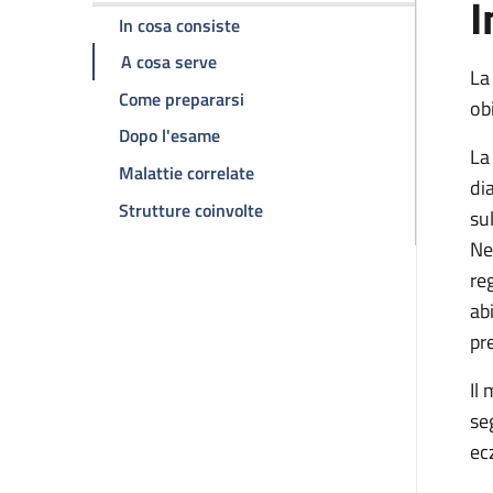
I
della pagina Visita chirurgica sen
In cosa consiste
della pagina Visita chirurgica senolo
A cosa serve
La
della pagina Visita chirurgica se
Come prepararsi
ob
della pagina Visita chirurgica senolo
Dopo l'esame
La
della pagina Visita chirurgica s
Malattie correlate
dia
della pagina Visita chirurgica 
Strutture coinvolte
su
Ne
re
ab
pr
Il
se
ec