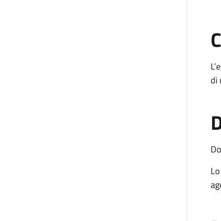
C
L’
di
D
Do
Lo
ag